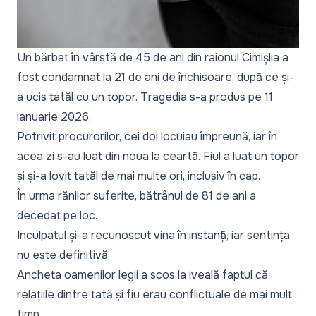
Un bărbat în vârstă de 45 de ani din raionul Cimișlia a
fost condamnat la 21 de ani de închisoare, după ce și-
a ucis tatăl cu un topor. Tragedia s-a produs pe 11
ianuarie 2026.
Potrivit procurorilor, cei doi locuiau împreună, iar în
acea zi s-au luat din noua la ceartă. Fiul a luat un topor
și și-a lovit tatăl de mai multe ori, inclusiv în cap.
În urma rănilor suferite, bătrânul de 81 de ani a
decedat pe loc.
Inculpatul și-a recunoscut vina în instanță, iar sentința
nu este definitivă.
Ancheta oamenilor legii a scos la iveală faptul că
relațiile dintre tată și fiu erau conflictuale de mai mult
timp.