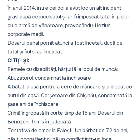
În anul 2014, între cei doi a avut loc un alt incident
grav, după ce inculpatul și-ar fi împușcat tatăl în picior
cu o armă de vânătoare, provocându-i leziuni
corporale medii.
Dosarul penal pornit atunci a fost încetat, după ce
tatăl și fiul s-au împăcat.
CITIȚI ȘI:
Femeie cu dizabilități, hărțuită la locul de muncă:
Abuzatorul, condamnat la închisoare
A bătut la ușă pentru a cere de mâncare și a plecat cu
aurul din casă: Cerșetoare din Chișinău, condamnată la
șase ani de închisoare
Crimă îngropată în curte timp de 15 ani: Dosarul din
Beriozchi, trimis în judecată
Tentativă de omor la Fălești: Un bărbat de 72 de ani,
găsit inconștient după un conflict într-un local