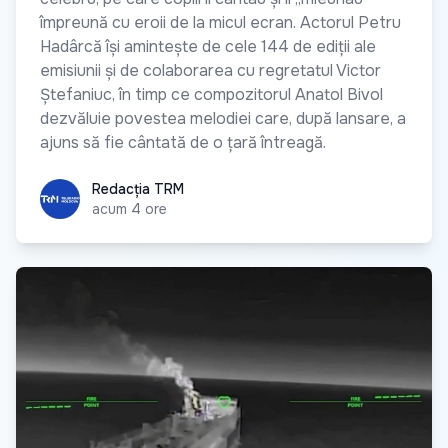
împreună cu eroii de la micul ecran. Actorul Petru
Hadârcă își amintește de cele 144 de ediții ale
emisiunii și de colaborarea cu regretatul Victor
Ștefaniuc, în timp ce compozitorul Anatol Bivol
dezvăluie povestea melodiei care, după lansare, a
ajuns să fie cântată de o țară întreagă.
Redacția TRM
Redacția TRM
acum 4 ore