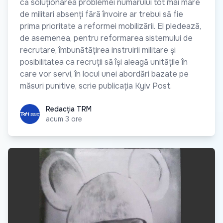
că soluționarea problemei numărului tot mai mare
de militari absenți fără învoire ar trebui să fie
prima prioritate a reformei mobilizării. El pledează,
de asemenea, pentru reformarea sistemului de
recrutare, îmbunătățirea instruirii militare și
posibilitatea ca recruții să își aleagă unitățile în
care vor servi, în locul unei abordări bazate pe
măsuri punitive, scrie publicația Kyiv Post.
Redacția TRM
Redacția TRM
acum 3 ore