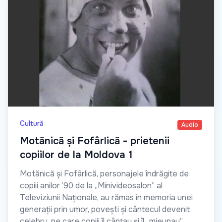
Cultură
Audio
Motănică și Fofârlică - prietenii
copiilor de la Moldova 1
Motănică și Fofârlică, personajele îndrăgite de
copiii anilor ’90 de la „Minivideosalon” al
Televiziunii Naționale, au rămas în memoria unei
generații prin umor, povești și cântecul devenit
celebru, pe care copiii îl cântau și îl „mieunau”