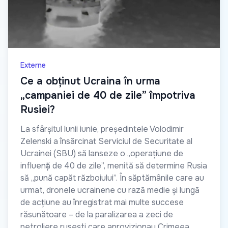
Externe
Ce a obținut Ucraina în urma
„campaniei de 40 de zile” împotriva
Rusiei?
La sfârșitul lunii iunie, președintele Volodimir
Zelenski a însărcinat Serviciul de Securitate al
Ucrainei (SBU) să lanseze o „operațiune de
influență de 40 de zile”, menită să determine Rusia
să „pună capăt războiului”. În săptămânile care au
urmat, dronele ucrainene cu rază medie și lungă
de acțiune au înregistrat mai multe succese
răsunătoare – de la paralizarea a zeci de
petroliere rusești care aprovizionau Crimeea