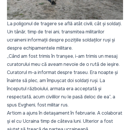
La poligonul de tragere se află atât civili, cât și soldați.
Un tânăr, timp de trei ani, transmitea militarilor
ucraineni informații despre pozițiile soldaților ruși și
despre echipamentele militare.
„Când am fost trimis în tranșee, i-am trimis un mesaj
curatorului meu că aveam nevoie de o rută de ieșire.
Curatorul m-a informat despre traseu. Era noapte și
înainte să plec, am împușcat doi soldați ruși. La
începutul războiului, armata era acceptată și
respectată, acum civililor nu le pasă deloc de ea”,
a
spus Evgheni, fost militar rus.
Artiom a ajuns în detașament în februarie. A colaborat
și el cu Ucraina timp de câteva luni. Ulterior a fost
ajutat să treacă de partea ucraineană.