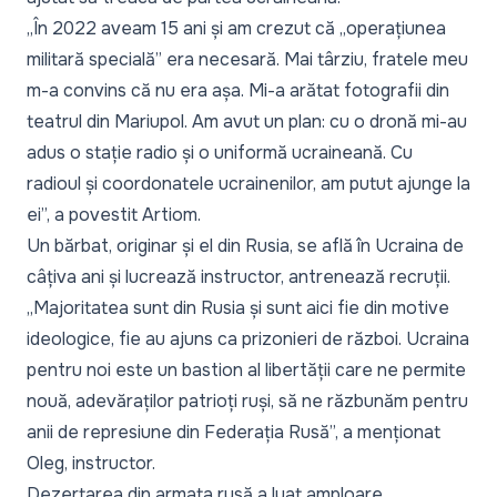
„În 2022 aveam 15 ani și am crezut că „operațiunea
militară specială” era necesară. Mai târziu, fratele meu
m-a convins că nu era așa. Mi-a arătat fotografii din
teatrul din Mariupol. Am avut un plan: cu o dronă mi-au
adus o stație radio și o uniformă ucraineană. Cu
radioul și coordonatele ucrainenilor, am putut ajunge la
ei”,
a povestit Artiom.
Un bărbat, originar și el din Rusia, se află în Ucraina de
câțiva ani și lucrează instructor, antrenează recruții.
„Majoritatea sunt din Rusia și sunt aici fie din motive
ideologice, fie au ajuns ca prizonieri de război. Ucraina
pentru noi este un bastion al libertății care ne permite
nouă, adevăraților patrioți ruși, să ne răzbunăm pentru
anii de represiune din Federația Rusă”,
a menționat
Oleg, instructor.
Dezertarea din armata rusă a luat amploare