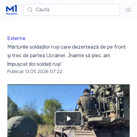
Caută
Cau
Externe
Mărturiile soldaților ruși care dezertează de pe front
și trec de partea Ucrainei: „Înainte să plec, am
împușcat doi soldați ruși”
Publicat
13.05.2026 07:22
Play