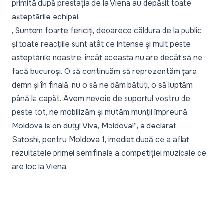
primită după prestația de la Viena au depășit toate
așteptările echipei.
„Suntem foarte fericiți, deoarece căldura de la public
și toate reacțiile sunt atât de intense și mult peste
așteptările noastre, încât aceasta nu are decât să ne
facă bucuroși. O să continuăm să reprezentăm țara
demn și în finală, nu o să ne dăm bătuți, o să luptăm
până la capăt. Avem nevoie de suportul vostru de
peste tot, ne mobilizăm și mutăm munții împreună.
Moldova is on duty! Viva, Moldova!”
, a declarat
Satoshi, pentru Moldova 1, imediat după ce a aflat
rezultatele primei semifinale a competiției muzicale ce
are loc la Viena.