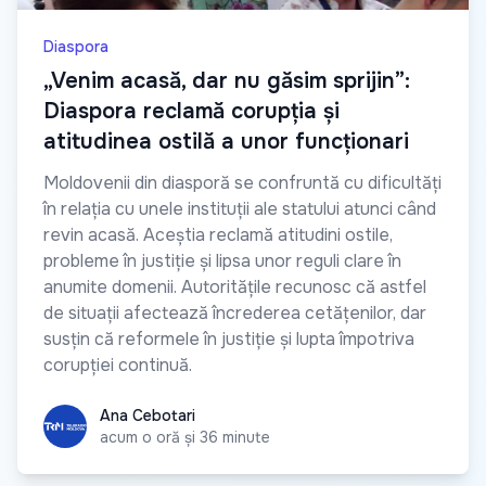
Diaspora
„Venim acasă, dar nu găsim sprijin”:
Diaspora reclamă corupția și
atitudinea ostilă a unor funcționari
Moldovenii din diasporă se confruntă cu dificultăți
în relația cu unele instituții ale statului atunci când
revin acasă. Aceștia reclamă atitudini ostile,
probleme în justiție și lipsa unor reguli clare în
anumite domenii. Autoritățile recunosc că astfel
de situații afectează încrederea cetățenilor, dar
susțin că reformele în justiție și lupta împotriva
corupției continuă.
Ana Cebotari
Ana Cebotari
acum o oră și 36 minute