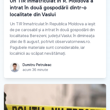
Un TIR înmatriculat în R. Moldova a
intrat în două gospodării dintr-o
localitate din Vaslui
Un TIR înmatriculat în Republica Moldova a ieșit
de pe carosabil și a intrat în două gospodării din
localitatea Berezeni, județul Vaslui, în dimineața
zilei de 8 august, potrivit observatornews.ro.
Pagubele materiale sunt considerabile, iar
localnicii au scăpat nevătămați.
Dumitru Petruleac
Dumitru Petruleac
acum 36 minute