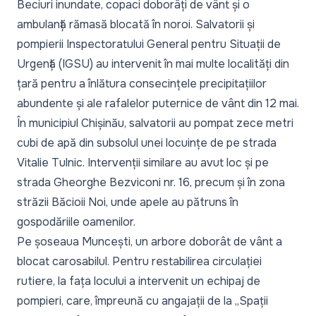
Beciuri inundate, copaci doborâți de vânt și o
ambulanță rămasă blocată în noroi. Salvatorii și
pompierii Inspectoratului General pentru Situații de
Urgență (IGSU) au intervenit în mai multe localități din
țară pentru a înlătura consecințele precipitațiilor
abundente și ale rafalelor puternice de vânt din 12 mai.
În municipiul Chișinău, salvatorii au pompat zece metri
cubi de apă din subsolul unei locuințe de pe strada
Vitalie Tulnic. Intervenții similare au avut loc și pe
strada Gheorghe Bezviconi nr. 16, precum și în zona
străzii Băcioii Noi, unde apele au pătruns în
gospodăriile oamenilor.
Pe șoseaua Muncești, un arbore doborât de vânt a
blocat carosabilul. Pentru restabilirea circulației
rutiere, la fața locului a intervenit un echipaj de
pompieri, care, împreună cu angajații de la „Spații