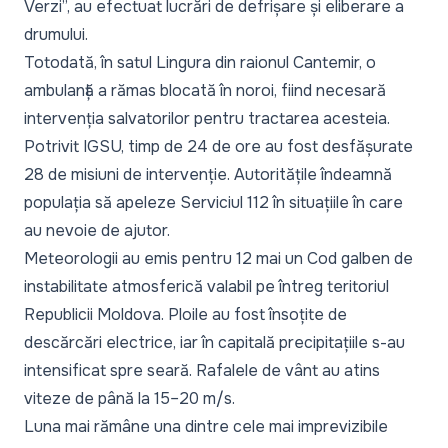
Verzi”, au efectuat lucrări de defrișare și eliberare a
drumului.
Totodată, în satul Lingura din raionul Cantemir, o
ambulanță a rămas blocată în noroi, fiind necesară
intervenția salvatorilor pentru tractarea acesteia.
Potrivit IGSU, timp de 24 de ore au fost desfășurate
28 de misiuni de intervenție. Autoritățile îndeamnă
populația să apeleze Serviciul 112 în situațiile în care
au nevoie de ajutor.
Meteorologii au emis pentru 12 mai un Cod galben de
instabilitate atmosferică valabil pe întreg teritoriul
Republicii Moldova. Ploile au fost însoțite de
descărcări electrice, iar în capitală precipitațiile s-au
intensificat spre seară. Rafalele de vânt au atins
viteze de până la 15–20 m/s.
Luna mai rămâne una dintre cele mai imprevizibile