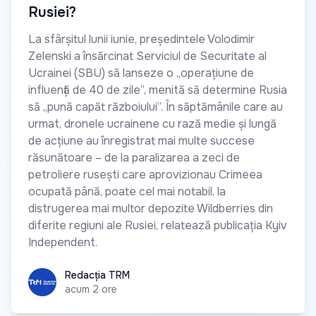
Rusiei?
La sfârșitul lunii iunie, președintele Volodimir
Zelenski a însărcinat Serviciul de Securitate al
Ucrainei (SBU) să lanseze o „operațiune de
influență de 40 de zile”, menită să determine Rusia
să „pună capăt războiului”. În săptămânile care au
urmat, dronele ucrainene cu rază medie și lungă
de acțiune au înregistrat mai multe succese
răsunătoare – de la paralizarea a zeci de
petroliere rusești care aprovizionau Crimeea
ocupată până, poate cel mai notabil, la
distrugerea mai multor depozite Wildberries din
diferite regiuni ale Rusiei, relatează publicația Kyiv
Independent.
Redacția TRM
Redacția TRM
acum 2 ore