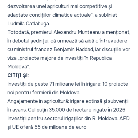
dezvoltarea unei agriculturi mai competitive și
adaptate condițiilor climatice actuale”
, a subliniat
Ludmila Catlabuga.
Totodată, premierul Alexandru Munteanu a menționat,
în debutul ședinței, că urmează să aibă o întrevedere
cu ministrul francez Benjamin Haddad, iar discuțiile vor
viza
„proiecte majore de investiții în Republica
Moldova”
.
CITIȚI ȘI:
Investiții de peste 71 milioane lei în irigare: 10 proiecte
noi pentru fermierii din Moldova
Angajamente în agricultură: irigare extinsă și subvenții
în avans. Cel puțin 35.000 de hectare irigate în 2026
Investiții pentru sectorul irigațiilor din R. Moldova: AFD
și UE oferă 55 de milioane de euro