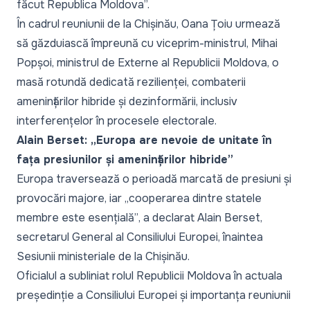
făcut Republica Moldova
”.
În cadrul reuniunii de la Chișinău, Oana Țoiu urmează
să găzduiască împreună cu viceprim-ministrul, Mihai
Popșoi, ministrul de Externe al Republicii Moldova, o
masă rotundă dedicată rezilienței, combaterii
amenințărilor hibride și dezinformării, inclusiv
interferențelor în procesele electorale.
Alain Berset: „Europa are nevoie de unitate în
fața presiunilor și amenințărilor hibride”
Europa traversează o perioadă marcată de presiuni și
provocări majore, iar
„cooperarea dintre statele
membre este esențială”
, a declarat Alain Berset,
secretarul General al Consiliului Europei, înaintea
Sesiunii ministeriale de la Chișinău.
Oficialul a subliniat rolul Republicii Moldova în actuala
președinție a Consiliului Europei și importanța reuniunii