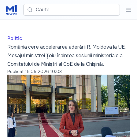
Caută
Cau
Politic
România cere accelerarea aderării R. Moldova la UE.
Mesajul ministrei Țoiu înaintea sesiunii ministeriale a
Comitetului de Miniștri al CoE de la Chișinău
Publicat
15.05.2026 10:03