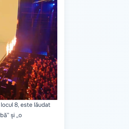
locul 8, este lăudat
rbă
” și „
o