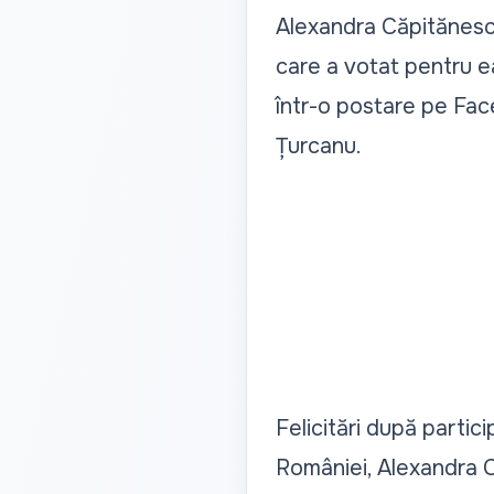
Alexandra Căpitănescu
care a votat pentru ea
într-o postare pe Fac
Țurcanu.
Felicitări după partic
României, Alexandra C