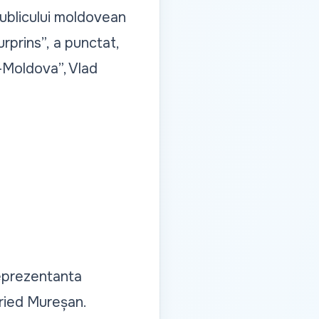
publicului moldovean
rprins”,
a punctat,
-Moldova”, Vlad
reprezentanta
ried Mureșan.