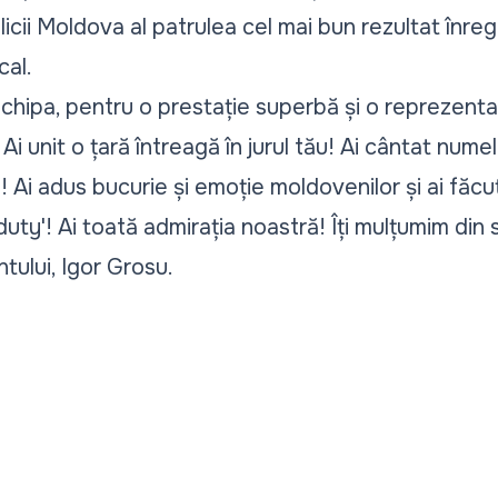
cii Moldova al patrulea cel mai bun rezultat înreg
cal.
i echipa, pentru o prestație superbă și o reprezenta
Ai unit o țară întreagă în jurul tău! Ai cântat nume
 Ai adus bucurie și emoție moldovenilor și ai făc
uty'! Ai toată admirația noastră! Îți mulțumim din s
tului, Igor Grosu.