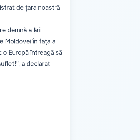
istrat de țara noastră
re demnă a țării
le Moldovei în fața a
ut o Europă întreagă să
uflet!”,
a declarat