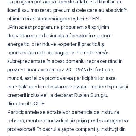
La program pot aplica femeile aflate în ultimul an de
licență sau masterat, precum și cele care au absolvit în
ultimii trei ani domenii inginerești și STEM.
„Prin acest program, ne propunem să sprijinim
dezvoltarea profesională a femeilor în sectorul
energetic, oferindu-le experiență practică și
oportunități reale de angajare. Femeile rămân
subreprezentate în acest domeniu, reprezentând în
prezent doar aproximativ 20 - 25% din forța de
muncă, astfel că promovarea participării lor este
esențială pentru stimularea inovației, leadership-ului și
creșterii incluzive”
, a declarat Ruslan Surugiu,
directorul UCIPE.
Participantele selectate vor beneficia de instruire
tehnică, mentorat individual și sprijin pentru integrarea
profesională, în cadrul a șapte companii și instituții din