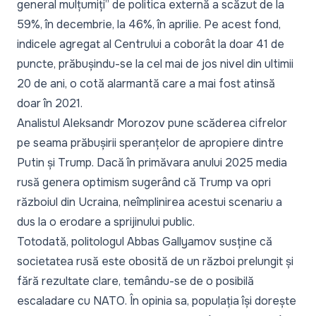
general mulțumiți”
de politica externă a scăzut de la
59%, în decembrie, la 46%, în aprilie. Pe acest fond,
indicele agregat al Centrului a coborât la doar 41 de
puncte, prăbușindu-se la cel mai de jos nivel din ultimii
20 de ani, o cotă alarmantă care a mai fost atinsă
doar în 2021.
Analistul Aleksandr Morozov pune scăderea cifrelor
pe seama prăbușirii speranțelor de apropiere dintre
Putin și Trump. Dacă în primăvara anului 2025 media
rusă genera optimism sugerând că Trump va opri
războiul din Ucraina, neîmplinirea acestui scenariu a
dus la o erodare a sprijinului public.
Totodată, politologul Abbas Gallyamov susține că
societatea rusă este obosită de un război prelungit și
fără rezultate clare, temându-se de o posibilă
escaladare cu NATO. În opinia sa, populația își dorește