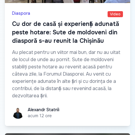
Diaspora
Video
Cu dor de casă și experiență adunată
peste hotare: Sute de moldoveni din
diasporă s-au reunit la Chișinău
Au plecat pentru un viitor mai bun, dar nu au uitat
de locul de unde au pornit. Sute de moldoveni
stabiliți peste hotare au revenit acasă pentru
câteva zile, la Forumul Diasporei. Au venit cu
experiențe adunate în alte țări și cu dorința de a
contribui, de la distanță sau revenind acasă, la
dezvoltarea țării.
Alexandr Statnîi
Alexandr Statnîi
acum 12 ore