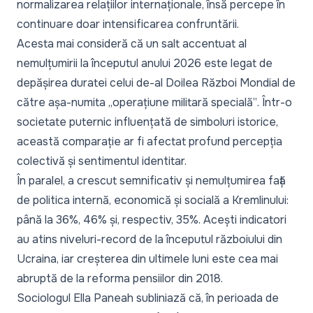
normalizarea relațiilor internaționale, însă percepe în
continuare doar intensificarea confruntării.
Acesta mai consideră că un salt accentuat al
nemulțumirii la începutul anului 2026 este legat de
depășirea duratei celui de-al Doilea Război Mondial de
către așa-numita
„operațiune militară specială”
. Într-o
societate puternic influențată de simboluri istorice,
această comparație ar fi afectat profund percepția
colectivă și sentimentul identitar.
În paralel, a crescut semnificativ și nemulțumirea față
de politica internă, economică și socială a Kremlinului:
până la 36%, 46% și, respectiv, 35%. Acești indicatori
au atins niveluri-record de la începutul războiului din
Ucraina, iar creșterea din ultimele luni este cea mai
abruptă de la reforma pensiilor din 2018.
Sociologul Ella Paneah subliniază că, în perioada de