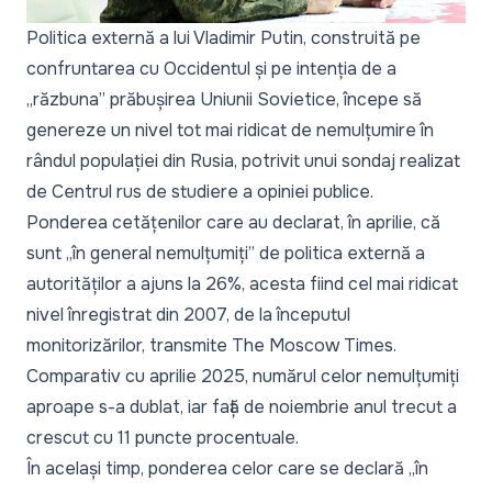
Politica externă a lui Vladimir Putin, construită pe
confruntarea cu Occidentul și pe intenția de a
„
răzbuna
” prăbușirea Uniunii Sovietice, începe să
genereze un nivel tot mai ridicat de nemulțumire în
rândul populației din Rusia, potrivit unui sondaj realizat
de Centrul rus de studiere a opiniei publice.
Ponderea cetățenilor care au declarat, în aprilie, că
sunt
„în general nemulțumiți”
de politica externă a
autorităților a ajuns la 26%, acesta fiind cel mai ridicat
nivel înregistrat din 2007, de la începutul
monitorizărilor, transmite
The Moscow Times
.
Comparativ cu aprilie 2025, numărul celor nemulțumiți
aproape s-a dublat, iar față de noiembrie anul trecut a
crescut cu 11 puncte procentuale.
În același timp, ponderea celor care se declară
„în