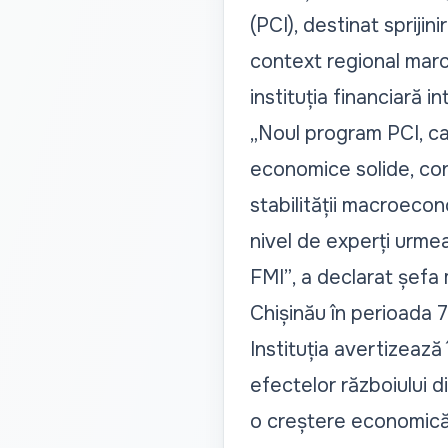
(PCI), destinat sprijin
context regional marca
instituția
financiară in
„Noul program PCI, ca
economice solide, conf
stabilității macroecon
nivel de experți urmea
FMI”
, a declarat șefa 
Chișinău în perioada 
Instituția avertizează
efectelor războiului di
o creștere economică d