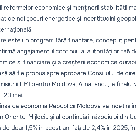
irii reformelor economice și menținerii stabilități
t de noi șocuri energetice și incertitudini geopoli
ternațională.
re este un program fără finanțare, conceput pentru
irmă angajamentul continuu al autorităților față 
omice și financiare și a creșterii economice durabi
ză să fie propus spre aprobare Consiliului de direc
misiunii FMI pentru Moldova, Alina Iancu, la finalul 
7–20 mai.
 însă că economia Republicii Moldova va încetini î
n Orientul Mijlociu și al continuării războiului din
e doar 1,5% în acest an, față de 2,4% în 2025, în 