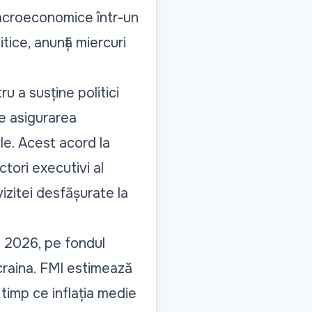
i macroeconomice într-un
tice, anunță miercuri
 a susține politici
de asigurarea
le. Acest acord la
tori executivi al
vizitei desfășurate la
n 2026, pe fondul
 Ucraina. FMI estimează
timp ce inflația medie