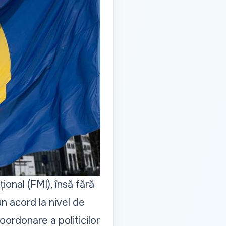
nal (FMI), însă fără
un acord la nivel de
oordonare a politicilor