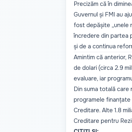
Precizăm că în diminea
Guvernul și FMI au aju
fost depășite „unele 
încredere din partea p
și de a continua refor
Amintim că anterior, 
de dolari (circa 2.9 mi
evaluare, iar programu
Din suma totală care n
programele finanțate 
Creditare. Alte 1.8 mi
Creditare pentru Rezili
CITIȚI ȘI: