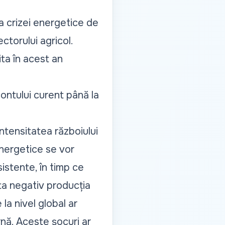
a crizei energetice de
ctorului agricol.
ita în acest an
contului curent până la
ntensitatea războiului
energetice se vor
sistente, în timp ce
ta negativ producția
 la nivel global ar
rnă. Aceste șocuri ar