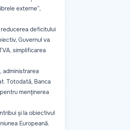
ibrele externe”
,
 reducerea deficitului
iectiv, Guvernul va
TVA, simplificarea
, administrarea
tat. Totodată, Banca
e pentru menținerea
ribui și la obiectivul
 Uniunea Europeană.