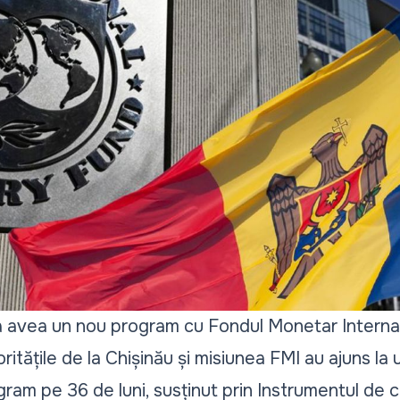
avea un nou program cu Fondul Monetar Internațio
ritățile de la Chișinău și misiunea FMI au ajuns la 
gram pe 36 de luni, susținut prin Instrumentul de c