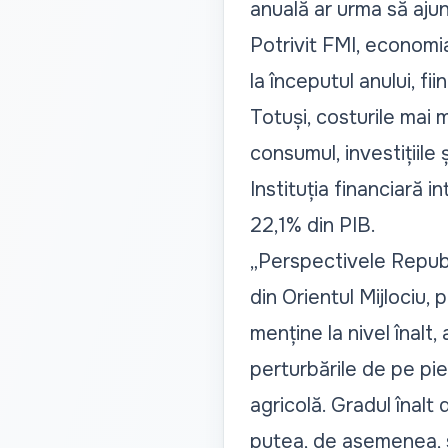
anuală ar urma să ajun
Potrivit FMI, economi
la începutul anului, fi
Totuși, costurile mai 
consumul, investițiile ș
Instituția financiară i
22,1% din PIB.
„Perspectivele Republ
din Orientul Mijlociu,
menține la nivel înalt
perturbările de pe pi
agricolă. Gradul înalt d
putea, de asemenea, să