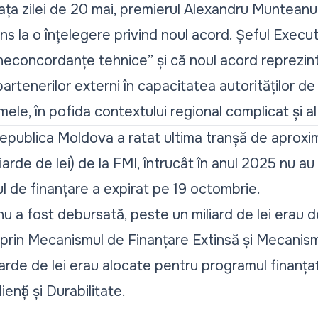
ța zilei de 20 mai,
premierul Alexandru Munteanu
ns la o înțelegere
privind noul acord. Șeful Execut
neconcordanțe tehnice” și că noul acord reprezin
artenerilor externi în capacitatea autorităților 
mele, în pofida contextului regional complicat și al
Republica Moldova a ratat ultima tranșă de aproxi
liarde de lei) de la FMI, întrucât în anul 2025 nu au
l de finanțare a expirat pe 19 octombrie.
u a fost debursată, peste un miliard de lei erau d
prin Mecanismul de Finanțare Extinsă și Mecanism
liarde de lei erau alocate pentru programul finanț
ență și Durabilitate.