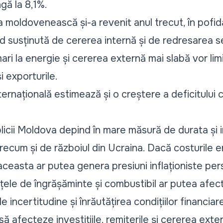
gă la 8,1%.
a moldovenească și-a revenit anul trecut, în pofid
ind susținută de cererea internă și de redresarea se
mari la energie și cererea externă mai slabă vor lim
i exporturile.
nternațională estimează și o creștere a deficitului 
icii Moldova depind în mare măsură de durata și i
 precum și de războiul din Ucraina. Dacă costurile 
, aceasta ar putea genera presiuni inflaționiste per
ețele de îngrășăminte și combustibil ar putea afec
e incertitudine și înrăutățirea condițiilor financiare
 afecteze investițiile, remiterile și cererea exte