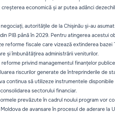
lt creșterea economică și ar putea adânci dezechil
egociați, autoritățile de la Chișinău și-au asumat
din PIB până în 2029. Pentru atingerea acestui ob
e reforme fiscale care vizează extinderea bazei 
e și îmbunătățirea administrării veniturilor.
 reforme privind managementul finanțelor publice
aluarea riscurilor generate de întreprinderile de s
va continua să utilizeze instrumentele disponibil
și consolidarea sectorului financiar.
ormele prevăzute în cadrul noului program vor cont
ii Moldova de avansare în procesul de aderare la