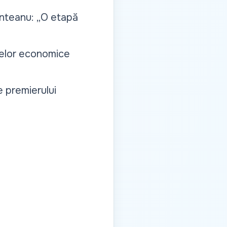
nteanu: „O etapă
melor economice
 premierului