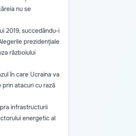
căreia nu se
lui 2019, succedându-i
legerile prezidențiale
za războiului
zul în care Ucraina va
 prin atacuri cu rază
ra infrastructurii
torului energetic al