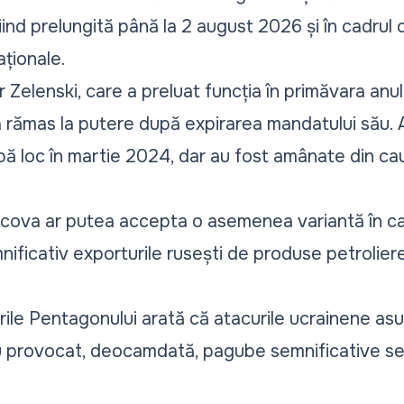
fiind prelungită până la 2 august 2026 și în cadrul 
aționale.
 Zelenski, care a preluat funcția în primăvara anu
a rămas la putere după expirarea mandatului său. A
bă loc în martie 2024, dar au fost amânate din cau
scova ar putea accepta o asemenea variantă în ca
ificativ exporturile rusești de produse petroliere
ările Pentagonului arată că atacurile ucrainene asup
 provocat, deocamdată, pagube semnificative sec