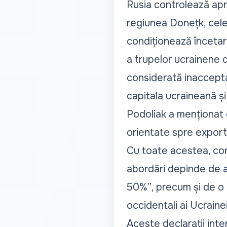
Rusia controlează ap
regiunea Donețk, cel
condiționează încetare
a trupelor ucrainene d
considerată inacceptab
capitala ucraineană și
Podoliak a menționat 
orientate spre export
Cu toate acestea, cons
abordări depinde de a
50%”
, precum și de o 
occidentali ai Ucrainei
Aceste declarații inte