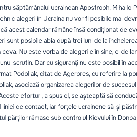
ntru săptămânalul ucrainean Apostroph, Mihailo P
ehnic alegeri în Ucraina nu vor fi posibile mai de
d că acest calendar rămâne însă condiționat de evol
i sunt posibile abia după trei luni de la încheierea
ceva. Nu este vorba de alegerile în sine, ci de la
unui scrutin. Dar cu siguranță nu este posibil în a
irmat Podoliak, citat de Agerpres, cu referire la por
doliak, asociază organizarea alegerilor de succesul
. Aceste eforturi, a spus el, se așteaptă să conducă
ul liniei de contact, iar forțele ucrainene să-și pă
estul părților rămase sub controlul Kievului în Don