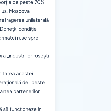
porție de peste 70%
plus, Moscova
 retragerea unilaterală
 Donețk, condiție
 armatei ruse spre
ra „
industriilor rusești
citatea acestei
rațională de „
peste
artea partenerilor
ă să funcționeze în