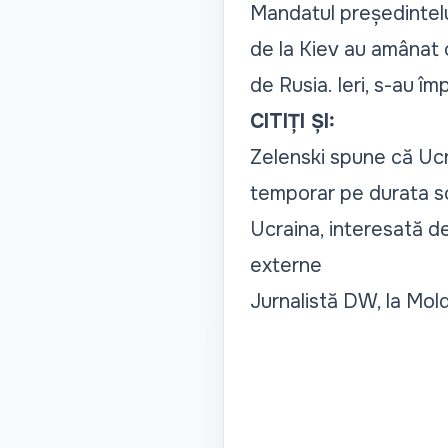
Mandatul președintelui
de la Kiev au amânat o
de Rusia. Ieri, s-au împ
CITIȚI ȘI:
Zelenski spune că Ucr
temporar pe durata sc
Ucraina, interesată de
externe
Jurnalistă DW, la Mold