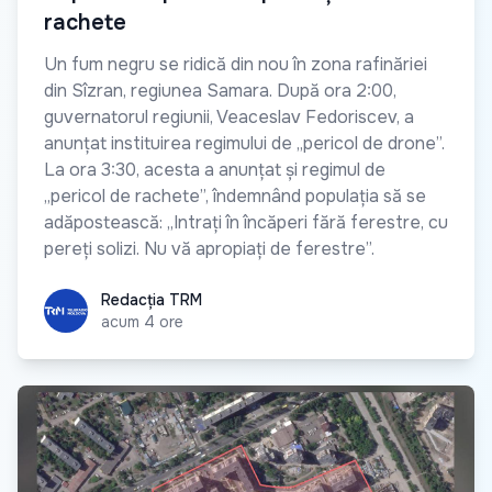
rachete
Un fum negru se ridică din nou în zona rafinăriei
din Sîzran, regiunea Samara. După ora 2:00,
guvernatorul regiunii, Veaceslav Fedoriscev, a
anunțat instituirea regimului de „pericol de drone”.
La ora 3:30, acesta a anunțat și regimul de
„pericol de rachete”, îndemnând populația să se
adăpostească: „Intrați în încăperi fără ferestre, cu
pereți solizi. Nu vă apropiați de ferestre”.
Redacția TRM
Redacția TRM
acum 4 ore