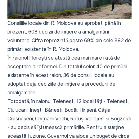
Consiliile locale din R. Moldova au aprobat, până în
prezent, 608 decizii de inițiere a amalgamării
voluntare. Cifra reprezintă peste 68% din cele 892 de
primării existente în R. Moldova.
În raionul Florești se atestă cea mai mare rată de
acceptare a reformei. Din totalul celor 40 de primării
existente în acest raion, 36 de consilii locale au
adoptat deja deciziile de inițiere a procedurii de
amalgamare.
Totodată, în raionul Telenești, 12 localități - Telenești,
Ciulucani, Inești, Bănești, Budăi, Hirișeni, Câșla,
Crăsnășeni, Chițcanii Vechi, Ratuș, Verejeni și Bogzești
- au decis să își unească primăriile. Pentru a susține
această fuziune, Guvernul va aloca un buget de circa