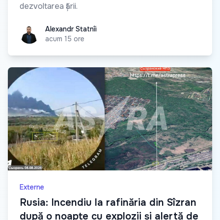
dezvoltarea țării.
Alexandr Statnîi
Alexandr Statnîi
acum 15 ore
Externe
Rusia: Incendiu la rafinăria din Sîzran
după o noapte cu explozii și alertă de