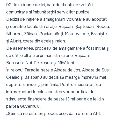
92 de milioane de lei, bani destinați dezvoltării
comunitare și îmbunătățirii serviciilor publice.
Decizii de inițiere a amalgamării voluntare au adoptat
și consiliile locale din orașul Râșcani, Șaptebani, Recea,
Nihoreni, Zăicani, Pociumbăuți, Malinovscoe, Braniște
și Aluniș, toate din același raion.
De asemenea, procesul de amalgamare a fost inițiat și
de către alte trei primării din raionul Râșcani -
Borosenii Noi, Petrușeni și Mihăileni.
În raionul Taraclia, satele Albota de Jos, Albota de Sus,
Cealâc și Balabanu au decis să meargă împreună mai
departe, unindu-și primăriile. Pentru îmbunătățirea
infrastructurii locale, acestea vor beneficia de
stimulente financiare de peste 13 milioane de lei din
partea Guvernului.
„Știm că nu este un proces ușor, dar reforma APL