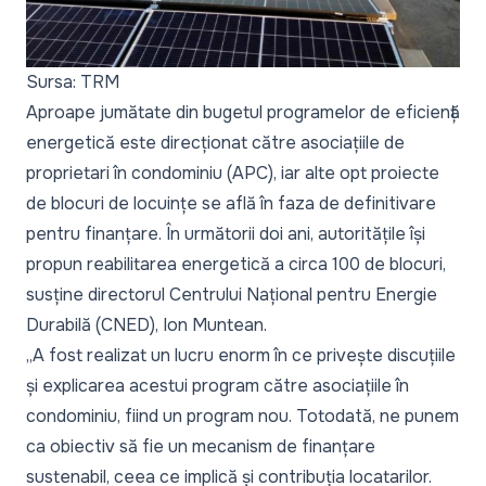
Sursa: TRM
Aproape jumătate din bugetul programelor de eficiență
energetică este direcționat către asociațiile de
proprietari în condominiu (APC), iar alte opt proiecte
de blocuri de locuințe se află în faza de definitivare
pentru finanțare. În următorii doi ani, autoritățile își
propun reabilitarea energetică a circa 100 de blocuri,
susține directorul Centrului Național pentru Energie
Durabilă (CNED), Ion Muntean.
„A fost realizat un lucru enorm în ce privește discuțiile
și explicarea acestui program către asociațiile în
condominiu, fiind un program nou. Totodată, ne punem
ca obiectiv să fie un mecanism de finanțare
sustenabil, ceea ce implică și contribuția locatarilor.