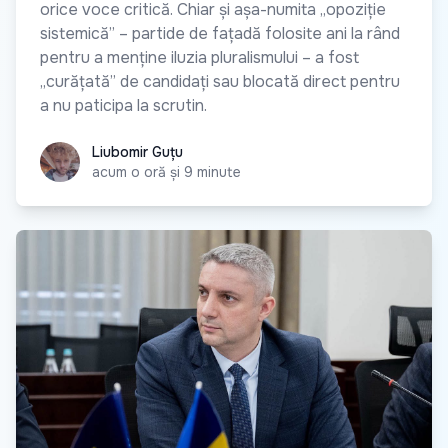
orice voce critică. Chiar și așa-numita „opoziție
sistemică” – partide de fațadă folosite ani la rând
pentru a menține iluzia pluralismului – a fost
„curățată” de candidați sau blocată direct pentru
a nu paticipa la scrutin.
Liubomir Guțu
Liubomir Guțu
acum o oră și 9 minute