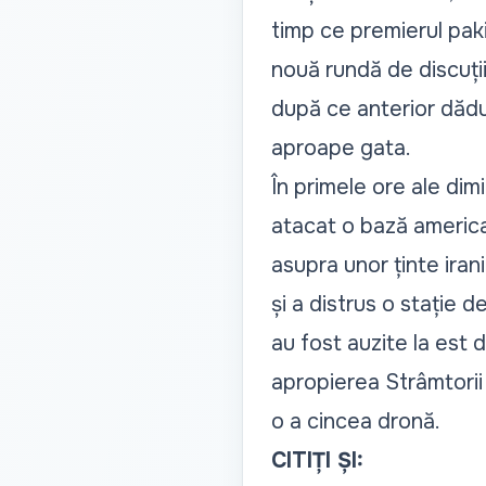
timp ce premierul pak
nouă rundă de discuții.
după ce anterior dăd
aproape gata.
În primele ore ale dimi
atacat o bază americ
asupra unor ținte ira
și a distrus o stație 
au fost auzite la est 
apropierea Strâmtorii
o a cincea dronă.
CITIȚI ȘI: