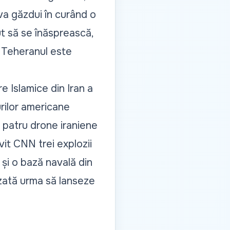
va găzdui în curând o
rut să se înăsprească,
 Teheranul este
re Islamice din Iran
a
urilor americane
 patru drone iraniene
vit
CNN
trei explozii
 și o bază navală din
izată urma să lanseze