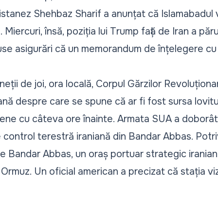
istanez Shehbaz Sharif a anunțat că Islamabadul 
 Miercuri, însă, poziția lui Trump față de Iran a pă
use asigurări că un memorandum de înțelegere cu
neții de joi, ora locală, Corpul Gărzilor Revoluționa
ană
despre care se spune că ar fi fost sursa lovit
niene cu câteva ore înainte. Armata SUA a doborât
de control terestră iraniană din Bandar Abbas. Potri
de Bandar Abbas, un oraș portuar strategic iranian
 Ormuz. Un oficial american a precizat că stația v