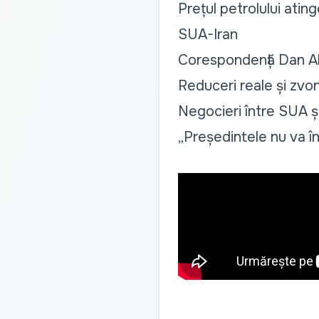
Prețul petrolului ati
SUA-Iran
Corespondență Dan Ale
Reduceri reale și zvon
Negocieri între SUA ș
„Președintele nu va î