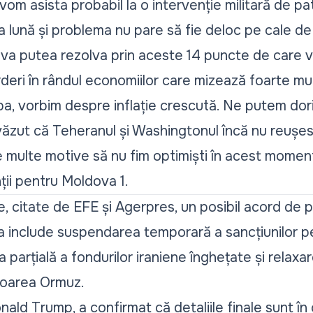
m asista probabil la o intervenție militară de pa
ia lună și problema nu pare să fie deloc pe cale de
e va putea rezolva prin aceste 14 puncte de care 
rderi în rândul economiilor care mizează foarte mu
opa, vorbim despre inflație crescută. Ne putem dori
văzut că Teheranul și Washingtonul încă nu reușes
 multe motive să nu fim optimiști în acest momen
nții pentru Moldova 1.
ne, citate de EFE și Agerpres, un posibil
acord
de pa
a include suspendarea temporară a sancțiunilor pe
a parțială a fondurilor iraniene înghețate și relaxa
mtoarea Ormuz.
ld Trump, a confirmat că detaliile finale sunt în 