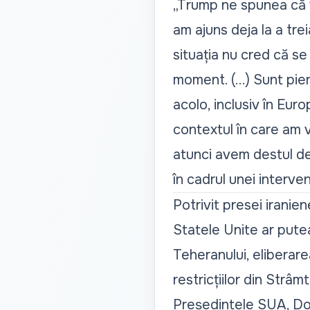
„Trump ne spunea că vo
am ajuns deja la a tre
situația nu cred că s
moment. (...) Sunt pie
acolo, inclusiv în Eur
contextul în care am 
atunci avem destul de
în cadrul unei interve
Potrivit presei iranie
Statele Unite ar pute
Teheranului, eliberare
restricțiilor din Strâ
Președintele SUA, Dona