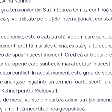
 Alina Kühnel.
 și a tensiunilor din Strâmtoarea Ormuz continuă
ă și volatilitate pe piețele internaționale, constat
economic, este o catastrofă. Vedem care sunt co
moment, profită mai ales China, există și alte ec
eu de spus în acest moment. Cred că ar trebui pres
lor europene care sunt cele mai afectate în acest
stui conflict. În acest moment este greu de spus
 anunțase inițial într-un termen foarte scurt"
, a 
 Kühnel pentru Moldova 1.
iile de mesaj venite din partea administrației ameri
 și amplifică incertitudinea geopolitică.