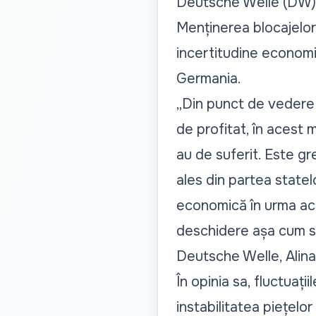
Deutsche Welle (DW),
Menținerea blocajelor
incertitudine economic
Germania.
„Din punct de vedere 
de profitat, în acest 
au de suferit. Este gr
ales din partea state
economică în urma ace
deschidere așa cum se
Deutsche Welle, Alina
În opinia sa, fluctuaț
instabilitatea piețelor