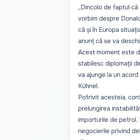
„Dincolo de faptul că
vorbim despre Donald T
că și în Europa situa
anunț că se va deschi
Acest moment este de
stabilesc diplomații 
va ajunge la un acord 
Kühnel.
Potrivit acesteia, con
prelungirea instabilit
importurile de petrol.
negocierile privind de