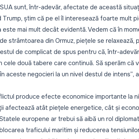
 SUA sunt, într-adevăr, afectate de această situaț
rump, știm că pe el îl interesează foarte mult pi
ția este mai mult decât evidentă. Vedem că în mome
de strâmtoarea din Ormuz, piețele se relaxează, pr
stul de complicat de spus pentru că, într-adevă
din cele două tabere care continuă. Să sperăm că v
în aceste negocieri la un nivel destul de intens”
, 
flictul produce efecte economice importante la niv
ății afectează atât piețele energetice, cât și eco
 Statele europene ar trebui să aibă un rol diplomati
blocarea traficului maritim și reducerea tensiunilor