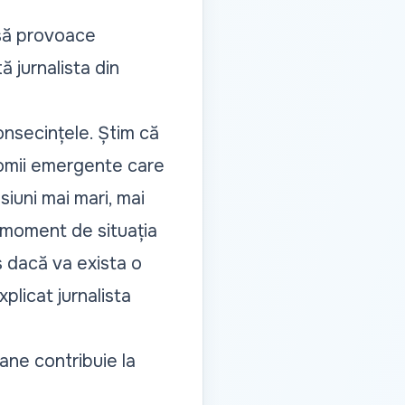
 să provoace
ă jurnalista din
nsecințele. Știm că
onomii emergente care
iuni mai mari, mai
 moment de situația
 dacă va exista o
explicat jurnalista
cane contribuie la