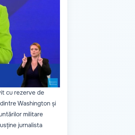
vit cu rezerve de
e dintre Washington și
ntărilor militare
usține jurnalista