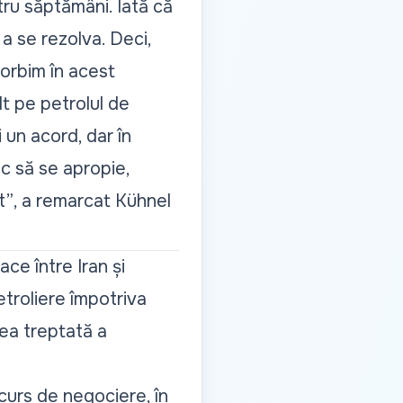
tru săptămâni. Iată că
 a se rezolva. Deci,
vorbim în acest
lt pe petrolul de
 un acord, dar în
c să se apropie,
t”
, a remarcat Kühnel
ce între Iran și
troliere împotriva
rea treptată a
curs de negociere, în