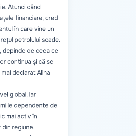
ie. Atunci când
ețele financiare, cred
ntul în care vine un
ețul petrolului scade.
r, depinde de ceea ce
or continua și că se
a mai declarat Alina
el global, iar
nomiile dependente de
c mai activ în
 din regiune.