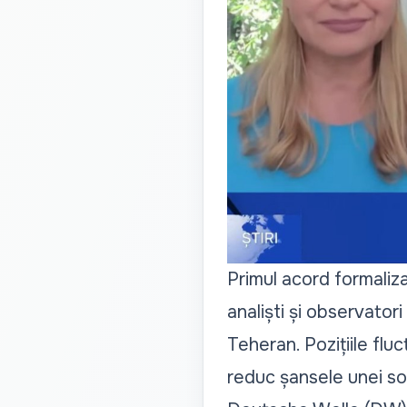
Primul acord formalizat
analiști și observatori
Teheran. Pozițiile flu
reduc șansele unei solu