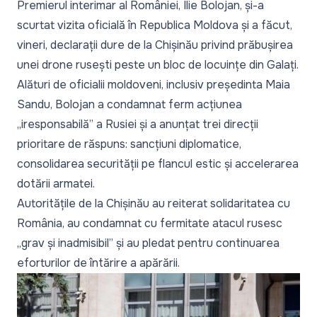
Premierul interimar al României, Ilie Bolojan,
și-a
scurtat vizita oficială în Republica Moldova și a făcut,
vineri, declarații dure de la Chișinău privind prăbușirea
unei drone rusești peste un bloc de locuințe din Galați.
Alături de oficialii moldoveni, inclusiv președinta Maia
Sandu,
Bolojan a condamnat ferm
acțiunea
„iresponsabilă” a Rusiei și a anunțat trei direcții
prioritare de răspuns: sancțiuni diplomatice,
consolidarea securității pe flancul estic și accelerarea
dotării armatei.
Autoritățile de la Chișinău
au reiterat solidaritatea cu
România, au condamnat cu fermitate atacul rusesc
„grav și inadmisibil” și au pledat pentru continuarea
eforturilor de întărire a apărării.