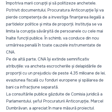
împotriva marii corupții și să politizeze anchetele.
Potrivit documentului, Procuratura Anticorupție își va
pierde competența de a investiga finanțarea ilegală a
partidelor politice și mita de proporții. Instituția se va
limita la corupția săvârșită de persoanele cu cele mai
înalte funcții publice. În schimb, va conduce din nou
urmărirea penală în toate cauzele instrumentate de
CNA.
Pe de altă parte, CNA își extinde semnificativ
atribuțiile: va ancheta escrocheriile și delapidările de
proporții cu un prejudiciu de peste 4,35 milioane de lei,
evaziunea fiscală cu fonduri europene și spălarea de
bani ca infracțiune separată.
La consultările publice găzduite de Comisia juridică a
Parlamentului,
șeful Procuraturii Anticorupție, Marcel
Dumbrăvan, a apreciat în mare măsură proiectul.