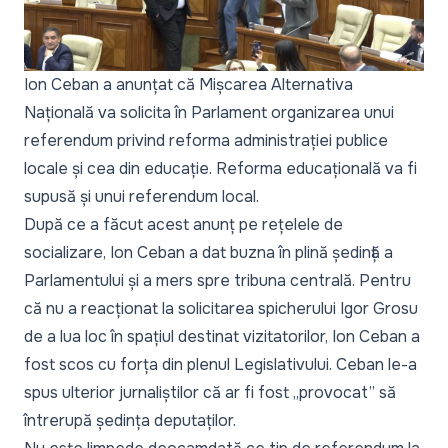
Ion Ceban a anunțat că
Mișcarea Alternativa
Națională va solicita în Parlament
organizarea unui
referendum privind reforma administrației publice
locale și cea din educație. Reforma educațională va fi
supusă și unui referendum local.
După ce a făcut acest anunț pe rețelele de
socializare,
Ion Ceban a dat buzna în plină ședință a
Parlamentului
și a mers spre tribuna centrală. Pentru
că nu a reacționat la solicitarea spicherului Igor Grosu
de a lua loc în spațiul destinat vizitatorilor, Ion Ceban a
fost scos cu forța din plenul Legislativului. Ceban le-a
spus ulterior jurnaliștilor că ar fi fost „provocat” să
întrerupă ședința deputaților.