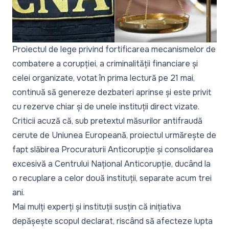
Proiectul de lege privind fortificarea mecanismelor de
combatere a corupției, a criminalității financiare și
celei organizate, votat în prima lectură pe 21 mai,
continuă să genereze dezbateri aprinse și este privit
cu rezerve chiar și de unele instituții direct vizate.
Criticii acuză că, sub pretextul măsurilor antifraudă
cerute de Uniunea Europeană, proiectul urmărește de
fapt slăbirea Procuraturii Anticorupție și consolidarea
excesivă a Centrului Național Anticorupție, ducând la
o recuplare a celor două instituții, separate acum trei
ani.
Mai mulți experți și instituții susțin că inițiativa
depășește scopul declarat, riscând să afecteze lupta