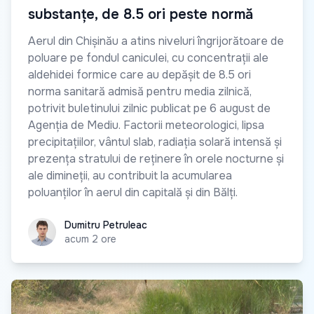
substanțe, de 8.5 ori peste normă
Aerul din Chișinău a atins niveluri îngrijorătoare de
poluare pe fondul caniculei, cu concentrații ale
aldehidei formice care au depășit de 8.5 ori
norma sanitară admisă pentru media zilnică,
potrivit buletinului zilnic publicat pe 6 august de
Agenția de Mediu. Factorii meteorologici, lipsa
precipitațiilor, vântul slab, radiația solară intensă și
prezența stratului de reținere în orele nocturne și
ale dimineții, au contribuit la acumularea
poluanților în aerul din capitală și din Bălți.
Dumitru Petruleac
Dumitru Petruleac
acum 2 ore