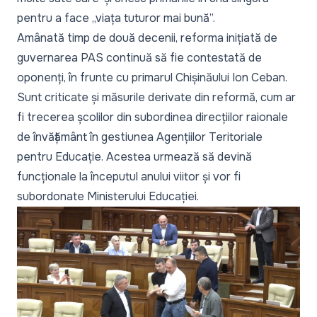
pentru a face „viața tuturor mai bună”.
Amânată timp de două decenii, reforma inițiată de
guvernarea PAS continuă să fie contestată de
oponenți, în frunte cu primarul Chișinăului Ion Ceban.
Sunt criticate și măsurile derivate din reformă, cum ar
fi
trecerea școlilor din subordinea direcțiilor raionale
de învățământ în gestiunea Agențiilor Teritoriale
pentru Educație.
Acestea urmează să devină
funcționale la începutul anului viitor și vor fi
subordonate Ministerului Educației.