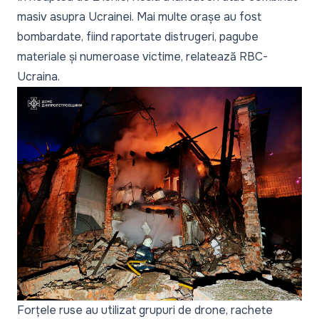
masiv asupra Ucrainei. Mai multe orașe au fost
bombardate, fiind raportate distrugeri, pagube
materiale și numeroase victime, relatează
RBC-
Ucraina
.
Forțele ruse au utilizat grupuri de drone, rachete