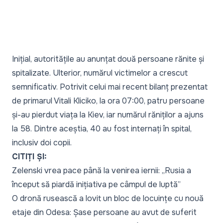
Inițial, autoritățile au anunțat două persoane rănite și
spitalizate. Ulterior, numărul victimelor a crescut
semnificativ. Potrivit celui mai recent bilanț prezentat
de primarul Vitali Kliciko, la ora 07:00, patru persoane
și-au pierdut viața la Kiev, iar numărul răniților a ajuns
la 58. Dintre aceștia, 40 au fost internați în spital,
inclusiv doi copii.
CITIȚI ȘI:
Zelenski vrea pace până la venirea iernii: „Rusia a
început să piardă inițiativa pe câmpul de luptă”
O dronă rusească a lovit un bloc de locuințe cu nouă
etaje din Odesa: Șase persoane au avut de suferit