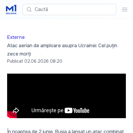
Caută
Cau
Externe
Atac aerian de amploare asupra Ucrainei: Cel puțin
zece morți
Publicat
02.06.2026 08:20
În noaptea de 2 iunie, Rusia a lansat un atac combinat