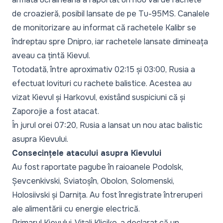
de croazieră, posibil lansate de pe Tu-95MS. Canalele
de monitorizare au informat că rachetele Kalibr se
îndreptau spre Dnipro, iar rachetele lansate dimineața
aveau ca țintă Kievul.
Totodată, între aproximativ 02:15 și 03:00, Rusia a
efectuat lovituri cu rachete balistice. Acestea au
vizat Kievul și Harkovul, existând suspiciuni că și
Zaporojie a fost atacat.
În jurul orei 07:20, Rusia a lansat un nou atac balistic
asupra Kievului.
Consecințele atacului asupra Kievului
Au fost raportate pagube în raioanele Podolsk,
Șevcenkivski, Sviatoșîn, Obolon, Solomenski,
Holosiivski și Darnița. Au fost înregistrate întreruperi
ale alimentării cu energie electrică.
Primarul Kievului, Vitali Kliciko, a declarat că un