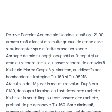
Potrivit Forțelor Aeriene ale Ucrainei, după ora 21:00,
armata rusă a lansat mai multe grupuri de drone care
s-au îndreptat spre diferite orașe ucrainene.
Aproape de miezul nopții, ocupanții au început și un
atac cu rachete. Inițial, au lansat rachete de croazieră
Kalibr din Marea Caspică și, simultan, au ridicat în aer
bombardiere strategice Tu-160 și Tu-95MS.
Atacul s-a desfășurat în mai multe valuri. După ora
01:10, deasupra Ucrainei au fost detectate rachete
Kalibr, iar la scurt timp au fost lansate alte rachete,
probabil de pe aeronave Tu-160. Spre dimineață,
armata ucraineană a raportat un nou val de rachete