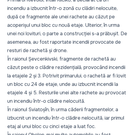
incendiu a izbucnit într-o zonă cu clădiri nelocuite,
după ce fragmente ale unei rachete au căzut pe
acoperișul unui bloc cu nouă etaje. Ulterior, în urma
unei noi lovituri, o parte a construcției s-a prăbușit. De
asemenea, au fost raportate incendii provocate de
resturi de rachetă și drone.
În raionul Șevcenkivski, fragmente de rachetă au
căzut peste o clădire rezidențială, provocând incendii
la etajele 2 și 3. Potrivit primarului, o rachetă ar fi lovit
un bloc cu 24 de etaje, unde au izbucnit incendii la
etajele 4 și 5. Resturile unei alte rachete au provocat
un incendiu într-o clădire nelocuită.
În raionul Sviatoșîn, în urma căderii fragmentelor, a
izbucnit un incendiu într-o clădire nelocuită, iar primul
etaj al unui bloc cu cinci etaje a luat foc.
În raionul Obolon, mai multe automobile au fost