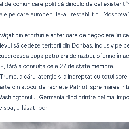
l de comunicare politică dincolo de cel existent î
le pe care europenii le-au restabilit cu Moscova î
vățat din eforturile anterioare de negociere, în ca
evul să cedeze teritorii din Donbas, inclusiv pe 
 cucerească după patru ani de război, oferind în ac
UE, fără a consulta cele 27 de state membre.
Trump, a cărui atenție s-a îndreptat cu totul spre f
arte din stocul de rachete Patriot, spre marea iri
 Washingtonului, Germania fiind printre cei mai impo
spațiul lăsat liber.