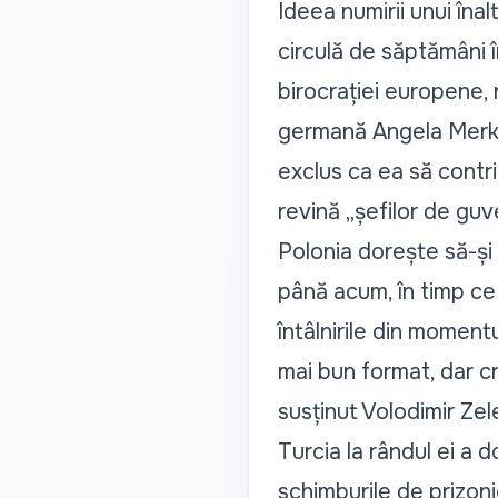
Ideea numirii unui înal
circulă de săptămâni î
birocrației europene,
germană Angela Merkel
exclus ca ea să contri
revină „șefilor de guve
Polonia dorește să-și 
până acum, în timp ce 
întâlnirile din moment
mai bun format, dar cr
susținut Volodimir Zel
Turcia la rândul ei a 
schimburile de prizonie