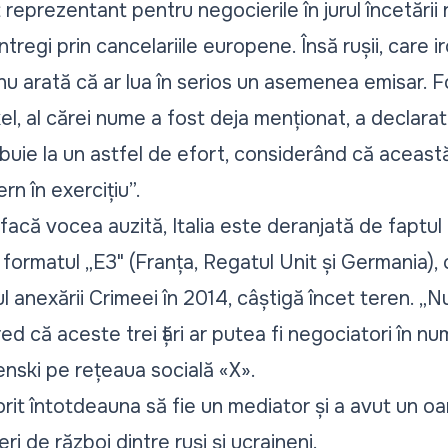
t reprezentant pentru negocierile în jurul încetării
ntregi prin cancelariile europene. Însă rușii, care
 nu arată că ar lua în serios un asemenea emisar. 
, al cărei nume a fost deja menționat, a declarat 
buie la un astfel de efort, considerând că această
rn în exercițiu”.
facă vocea auzită, Italia este deranjată de faptul
formatul „E3" (Franța, Regatul Unit și Germania), c
ul anexării Crimeei în 2014, câștigă încet teren. „N
ed că aceste trei țări ar putea fi negociatori în nu
enski pe rețeaua socială «X».
dorit întotdeauna să fie un mediator și a avut un o
ri de război dintre ruși și ucraineni.