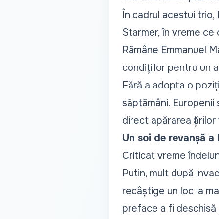
În cadrul acestui trio, 
Starmer, în vreme ce c
Rămâne Emmanuel Macro
condițiilor pentru un a
Fără a adopta o poziț
săptămâni. Europenii s
direct apărarea țărilor
Un soi de revanșă a 
Criticat vreme îndelun
Putin, mult după inva
recâștige un loc la ma
preface a fi deschisă 