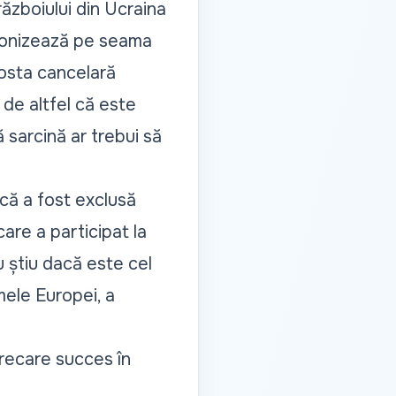
 războiului din Ucraina
 ironizează pe seama
Fosta cancelară
de altfel că este
 sarcină ar trebui să
 că a fost exclusă
are a participat la
u știu dacă este cel
mele Europei, a
arecare succes în