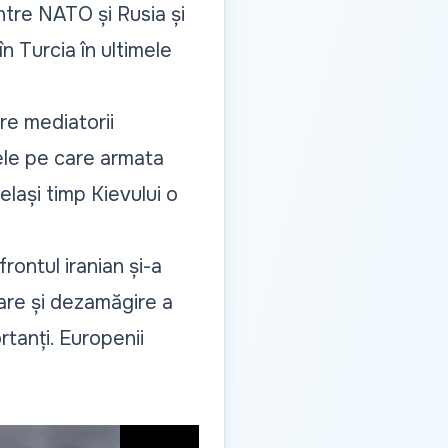
ntre NATO și Rusia și
n Turcia în ultimele
re mediatorii
cele pe care armata
elași timp Kievului o
rontul iranian și-a
tare și dezamăgire a
rtanți. Europenii