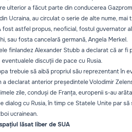
e ulterior a făcut parte din conducerea Gazprom)
 din Ucraina, au circulat o serie de alte nume, mai
 fost astfel propus, neoficial, fostul guvernator a
i, sau fosta cancelară germană, Angela Merkel.
le finlandez Alexander Stubb a declarat că ar fi 
eventualele discuții de pace cu Rusia.
pa trebuie să aibă propriul său reprezentant în e
 a declarat anterior președintele Volodimir Zelens
ltimele zile, conduși de Franța, europenii s-au arăt
e dialog cu Rusia, în timp ce Statele Unite par s
zboi ucrainean.
spațiul lăsat liber de SUA