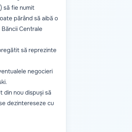
 să fie numit
 toate părând să aibă o
l Băncii Centrale
pregătit să reprezinte
ventualele negocieri
ki.
at din nou dispuși să
ă se dezintereseze cu