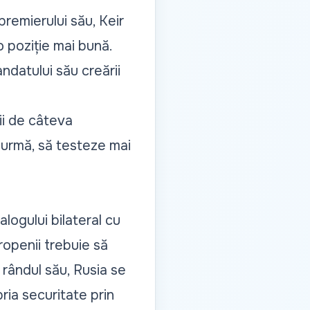
 premierului său, Keir
o poziție mai bună.
ndatului său creării
ii de câteva
 urmă, să testeze mai
logului bilateral cu
openii trebuie să
 rândul său, Rusia se
ria securitate prin