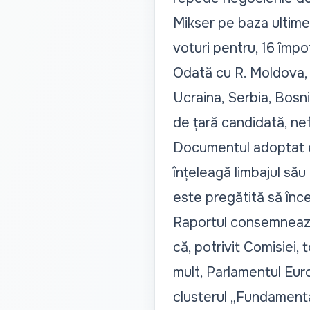
Mikser pe baza ultimei
voturi pentru, 16 împotr
Odată cu R. Moldova, 
Ucraina, Serbia, Bosn
de țară candidată, nef
Documentul adoptat es
înțeleagă limbajul său
este pregătită să înc
Raportul consemnează 
că, potrivit Comisiei,
mult, Parlamentul Eur
clusterul „Fundamenta