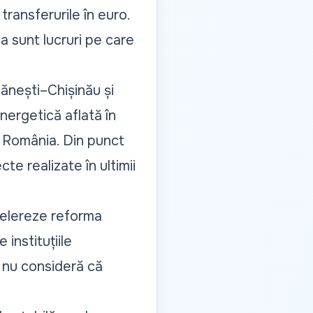
transferurile în euro.
a sunt lucruri pe care
cănești–Chișinău și
ergetică aflată în
n România. Din punct
e realizate în ultimii
celereze reforma
 instituțiile
r nu consideră că