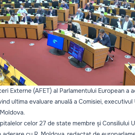
eri Externe (AFET) al Parlamentului European a ad
ivind ultima evaluare anuală a Comisiei, executivul 
 Moldova.
pitalelor celor 27 de state membre și Consiliului 
e aderare cu R. Moldova, redactat de europarlam