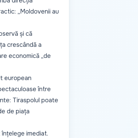
mba direcția
ractic: „Moldovenii au
bservă și că
nța crescândă a
grare economică
„de
nt european
spectaculoase între
nte: Tiraspolul poate
de de piața
 înțelege imediat.