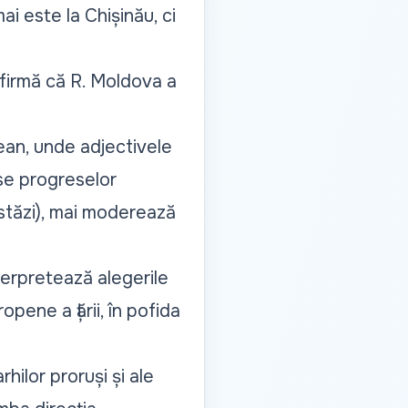
i este la Chișinău, ci
.
firmă că R. Moldova a
an, unde adjectivele
use progreselor
stăzi), mai moderează
terpretează alegerile
ene a țării, în pofida
hilor proruși și ale