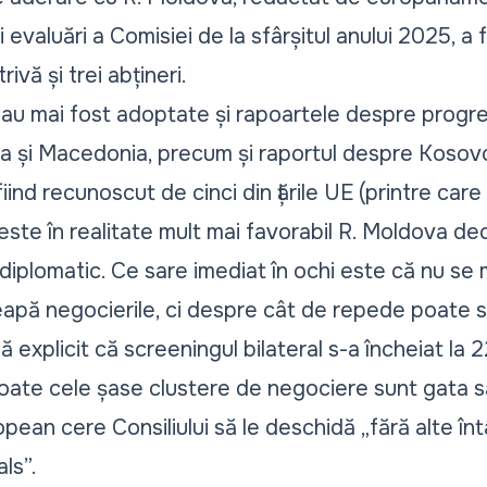
 evaluări a Comisiei de la sfârșitul anului 2025, a
ivă și trei abțineri.
au mai fost adoptate și rapoartele despre progre
ia și Macedonia, precum și raportul despre Kosovo
iind recunoscut de cinci din țările UE (printre care
te în realitate mult mai favorabil R. Moldova dec
 diplomatic. Ce sare imediat în ochi este că nu se
eapă negocierile, ci despre cât de repede poate să
explicit că screeningul bilateral s-a încheiat la
 toate cele șase clustere de negociere sunt gata s
opean cere Consiliului să le deschidă
„fără alte înt
ls”.