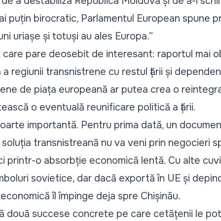
 de a destabiliza Republica Moldova și de a-i schi
mai puțin birocratic, Parlamentul European spune p
ni uriașe și totuși au ales Europa.”
 care pare deosebit de interesant: raportul mai o
 regiunii transnistrene cu restul țării și depende
trene de piața europeană ar putea crea o reinte
ească o eventuală reunificare politică a țării.
foarte importantă. Pentru prima dată, un docume
soluția transnistreană nu va veni prin negocieri 
i printr-o absorbție economică lentă. Cu alte cuvi
mboluri sovietice, dar dacă exportă în UE și depin
 economică îl împinge deja spre Chișinău.
ză două succese concrete pe care cetățenii le pot