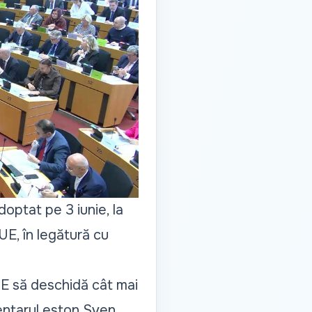
optat pe 3 iunie, la
UE, în legătură cu
UE să deschidă cât mai
entarul eston Sven