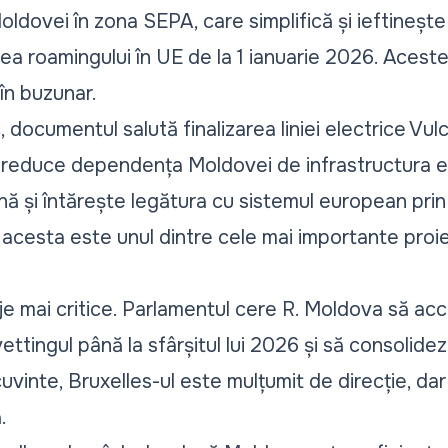
oldovei în zona SEPA, care simplifică și ieftinește 
rea roamingului în UE de la 1 ianuarie 2026. Aceste
 în buzunar.
, documentul salută finalizarea liniei electrice Vul
 reduce dependența Moldovei de infrastructura en
nă și întărește legătura cu sistemul european pri
acesta este unul dintre cele mai importante proiect
je mai critice. Parlamentul cere R. Moldova să ac
 vettingul până la sfârșitul lui 2026 și să consolideze
cuvinte, Bruxelles-ul este mulțumit de direcție, da
.