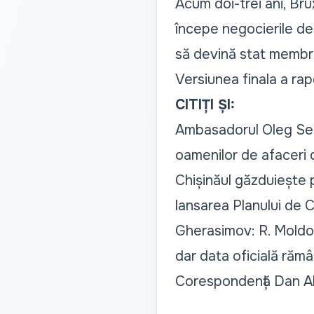
Acum doi-trei ani, Bru
începe negocierile de
să devină stat membr
Versiunea finala a rap
CITIȚI ȘI:
Ambasadorul Oleg Sere
oamenilor de afaceri 
Chișinăul găzduiește p
lansarea Planului de 
Gherasimov: R. Moldov
dar data oficială răm
Corespondență Dan Ale