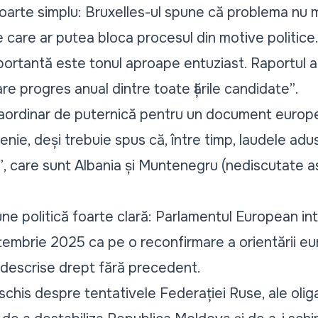
arte simplu: Bruxelles-ul spune că problema nu ma
 care ar putea bloca procesul din motive politice
ortantă este tonul aproape entuziast. Raportul a
re progres anual dintre toate țările candidate”
.
raordinar de puternică pentru un document europe
enie, deși trebuie spus că, între timp, laudele ad
”
, care sunt Albania și Muntenegru (nediscutate a
une politică foarte clară: Parlamentul European in
mbrie 2025 ca pe o reconfirmare a orientării europ
i descrise drept fără precedent.
his despre tentativele Federației Ruse, ale oligar