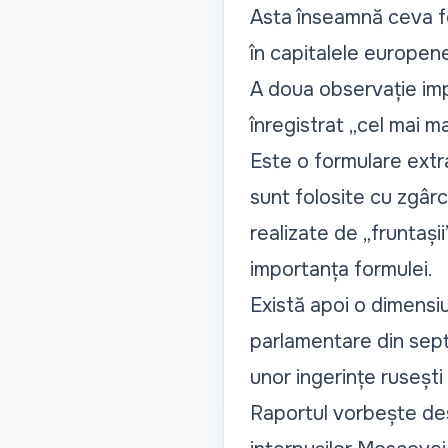
Asta înseamnă ceva fo
în capitalele europene
A doua observație imp
înregistrat
„cel mai ma
Este o formulare ext
sunt folosite cu zgârc
realizate de
„fruntașii
importanța formulei.
Există apoi o dimensi
parlamentare din septe
unor ingerințe ruseșt
Raportul vorbește desc