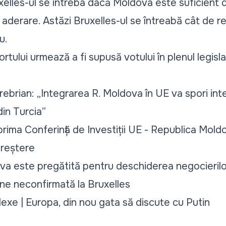
xelles-ul se întreba dacă Moldova este suficient d
 aderare. Astăzi Bruxelles-ul se întreabă cât de
u.
ortului urmează a fi supusă votului în plenul legisl
brian: „Integrarea R. Moldova în UE va spori inte
din Turcia”
rima Conferință de Investiții UE - Republica Moldo
Creștere
a este pregătită pentru deschiderea negocierilo
âne neconfirmată la Bruxelles
xe | Europa, din nou gata să discute cu Putin