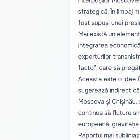
interpușilor Moscovei
strategică. În limbaj 
fost supuși unei presiu
Mai există un element
integrarea economică a
exporturilor transnis
facto”
, care să pregăt
Aceasta este o idee 
sugerează indirect că 
Moscova și Chișinău, c
continua să fluture si
europeană, gravitația
Raportul mai sublinia