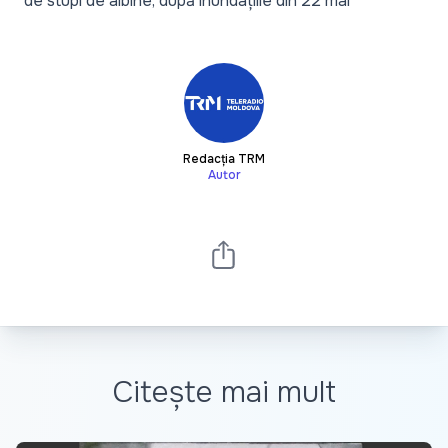
de stupi de albine, după inundațiile din 22 mai
Redacția TRM
Autor
Citește mai mult