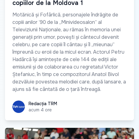
copiilor de la Moldova 1
Motănică și Fofârlică, personajele îndrăgite de
copiii anilor ’90 de la „Minivideosalon” al
Televiziunii Naționale, au rămas în memoria unei
generații prin umor, povești și cântecul devenit
celebru, pe care copiii îl cântau și îl „mieunau”
împreună cu eroii de la micul ecran. Actorul Petru
Hadârcă își amintește de cele 144 de ediții ale
emisiunii și de colaborarea cu regretatul Victor
Ștefaniuc, în timp ce compozitorul Anatol Bivol
dezvăluie povestea melodiei care, după lansare, a
ajuns să fie cântată de o țară întreagă.
Redacția TRM
Redacția TRM
acum 4 ore