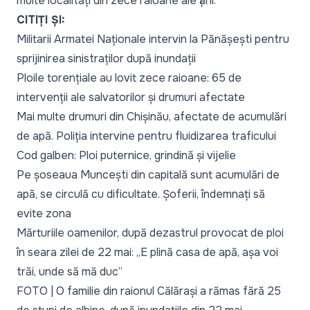
multe localități din zece raioane ale țării.
CITIȚI ȘI:
Militarii Armatei Naționale intervin la Pănășești pentru
sprijinirea sinistraților după inundații
Ploile torențiale au lovit zece raioane: 65 de
intervenții ale salvatorilor și drumuri afectate
Mai multe drumuri din Chișinău, afectate de acumulări
de apă. Poliția intervine pentru fluidizarea traficului
Cod galben: Ploi puternice, grindină și vijelie
Pe șoseaua Muncești din capitală sunt acumulări de
apă, se circulă cu dificultate. Șoferii, îndemnați să
evite zona
Mărturiile oamenilor, după dezastrul provocat de ploi
în seara zilei de 22 mai: „E plină casa de apă, așa voi
trăi, unde să mă duc”
FOTO | O familie din raionul Călărași a rămas fără 25