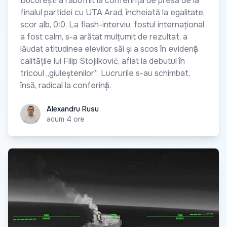
București a răbufnit la conferința de presă de la
finalul partidei cu UTA Arad, încheiată la egalitate,
scor alb, 0:0. La flash-interviu, fostul internațional
a fost calm, s-a arătat mulțumit de rezultat, a
lăudat atitudinea elevilor săi și a scos în evidență
calitățile lui Filip Stojilković, aflat la debutul în
tricoul „giuleștenilor”. Lucrurile s-au schimbat,
însă, radical la conferință.
Alexandru Rusu
Alexandru Rusu
acum 4 ore