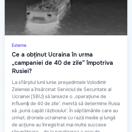
Externe
Ce a obținut Ucraina în urma
„campaniei de 40 de zile” împotriva
Rusiei?
La sfârșitul lunii iunie, președintele Volodimir
Zelenski a însărcinat Serviciul de Securitate al
Ucrainei (SBU) să lanseze o „operațiune de
influență de 40 de zile”, menită să determine Rusia
să „pună capăt războiului”. În săptămânile care au
urmat, dronele ucrainene cu rază medie și lungă
de acțiune au înregistrat mai multe succese
răsunătoare – de la paralizarea a zeci de