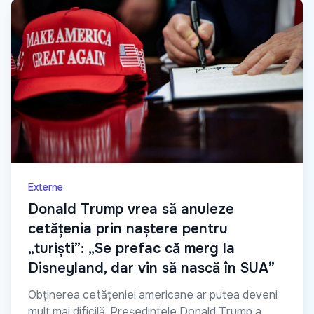
Externe
Donald Trump vrea să anuleze
cetățenia prin naștere pentru
„turiști”: „Se prefac că merg la
Disneyland, dar vin să nască în SUA”
Obținerea cetățeniei americane ar putea deveni
mult mai dificilă. Președintele Donald Trump a