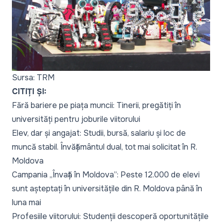
Sursa: TRM
CITIȚI ȘI:
Fără bariere pe piața muncii: Tinerii, pregătiți în
universități pentru joburile viitorului
Elev, dar și angajat: Studii, bursă, salariu și loc de
muncă stabil. Învățământul dual, tot mai solicitat în R.
Moldova
Campania „Învață în Moldova”: Peste 12.000 de elevi
sunt așteptați în universitățile din R. Moldova până în
luna mai
Profesiile viitorului: Studenții descoperă oportunitățile