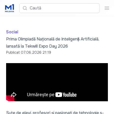
Caută
Cau
Social
Prima Olimpiadă Națională de Inteligență Artificială,
lansată la Tekwill Expo Day 2026
Publicat
07.06.2026 21:19
Sute de elevi, profesori și pasionați de tehnologie s-