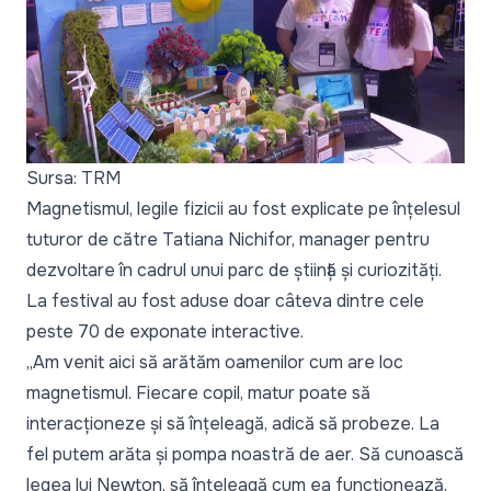
Sursa: TRM
Magnetismul, legile fizicii au fost explicate pe înțelesul
tuturor de către Tatiana Nichifor, manager pentru
dezvoltare în cadrul unui parc de știință și curiozități.
La festival au fost aduse doar câteva dintre cele
peste 70 de exponate interactive.
„Am venit aici să arătăm oamenilor cum are loc
magnetismul. Fiecare copil, matur poate să
interacționeze și să înțeleagă, adică să probeze. La
fel putem arăta și pompa noastră de aer. Să cunoască
legea lui Newton, să înțeleagă cum ea funcționează,