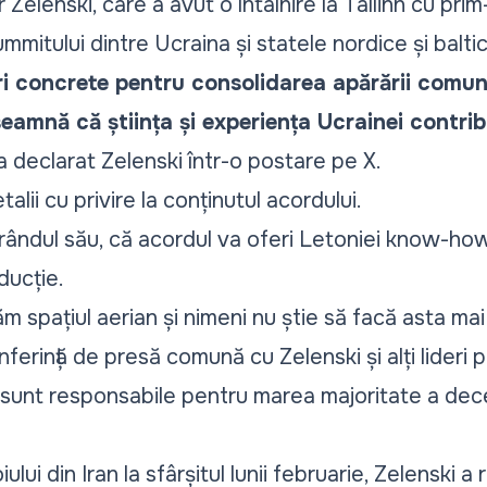
Zelenski, care a avut o întâlnire la Tallinn cu prim
mmitului dintre Ucraina și statele nordice și balti
i concrete pentru consolidarea apărării comune
seamnă că știința și experiența Ucrainei contri
 declarat Zelenski într-o postare pe X.
talii cu privire la conținutul acordului.
 rândul său, că acordul va oferi Letoniei know-how
ducție.
m spațiul aerian și nimeni nu știe să facă asta ma
nferință de presă comună cu Zelenski și alți lideri 
unt responsabile pentru marea majoritate a decese
lui din Iran la sfârșitul lunii februarie, Zelenski a 