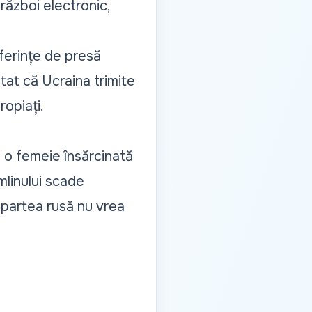
război electronic,
nferințe de presă
tat că Ucraina trimite
ropiați.
e o femeie însărcinată
mlinului scade
, partea rusă nu vrea