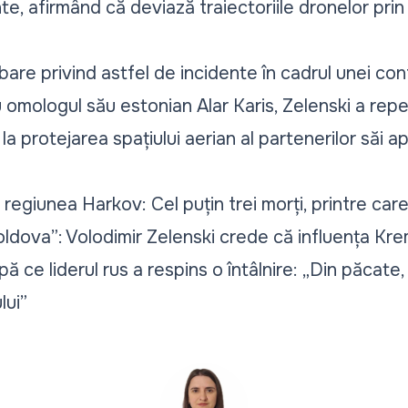
e, afirmând că deviază traiectoriile dronelor prin 
are privind astfel de incidente în cadrul unei co
omologul său estonian Alar Karis, Zelenski a repe
la protejarea spațiului aerian al partenerilor săi ap
regiunea Harkov: Cel puțin trei morți, printre car
oldova”: Volodimir Zelenski crede că influența Kre
pă ce liderul rus a respins o întâlnire: „Din păcate
lui”