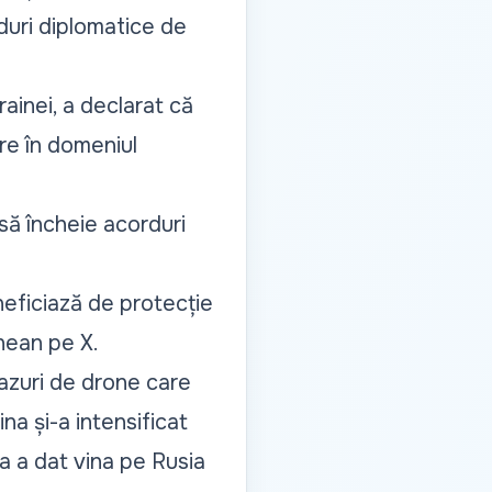
duri diplomatice de
ainei, a declarat că
are în domeniul
să încheie acorduri
neficiază de protecție
inean pe
X
.
cazuri de drone care
na și-a intensificat
na a dat vina pe Rusia