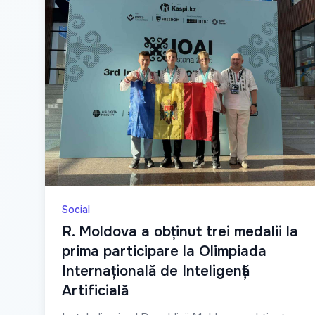
Social
R. Moldova a obținut trei medalii la
prima participare la Olimpiada
Internațională de Inteligență
Artificială