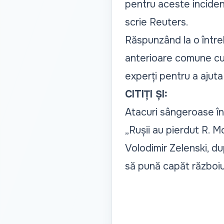
pentru aceste incident
scrie
Reuters
.
Răspunzând la o întreb
anterioare comune cu 
experți pentru a ajuta 
CITIȚI ȘI:
Atacuri sângeroase în 
„Rușii au pierdut R. M
Volodimir Zelenski, du
să pună capăt războiu