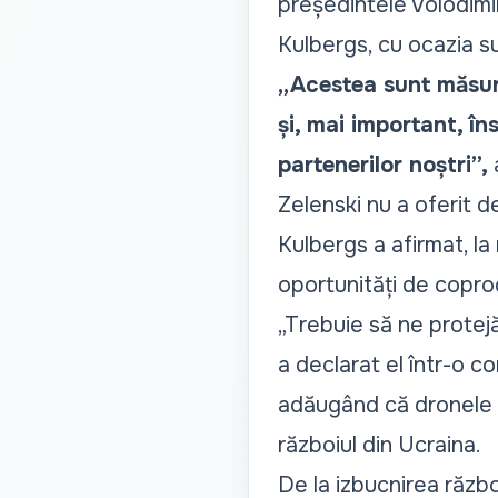
președintele Volodimir 
Kulbergs, cu ocazia su
„Acestea sunt măsur
și, mai important, în
partenerilor noștri”,
a
Zelenski nu a oferit de
Kulbergs a afirmat, la
oportunități de copro
„Trebuie să ne protejă
a declarat el într-o co
adăugând că dronele s
războiul din Ucraina.
De la izbucnirea războiu