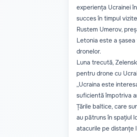
experiența Ucrainei în
succes în timpul vizite
Rustem Umerov, președ
Letonia este a șasea ț
dronelor.
Luna trecută, Zelenski
pentru drone cu Ucra
„Ucraina este interes
suficientă împotriva am
Țările baltice, care 
au pătruns în spațiul 
atacurile pe distanțe 