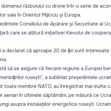
 domeniul războiului cu drone într-o serie de acor
lor sale în Orientul Mijlociu și Europa.
intele Consiliului de Apărare și Securitate al Ucr
ară care se alătură inițiativei Kievului de cooper
 a declarat că aproape 20 de țări sunt interesate 
ina.
ată să se asigure că fiecare regiune a Europei be
enințărilor rusești”,
a subliniat președintele ucra
sunt toate membre NATO, au înregistrat mai multe 
lor aerian în ultimele săptămâni, pe măsură ce Ucrai
lungi asupra instalațiilor energetice rusești. Ucrai