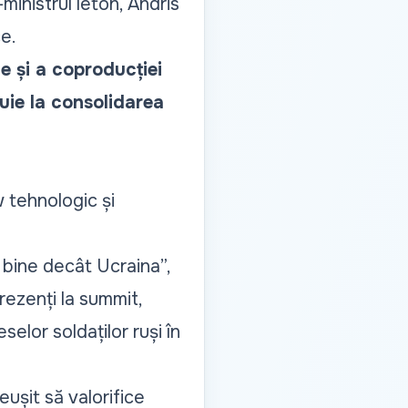
-ministrul leton, Andris
ce.
 și a coproducției
buie la consolidarea
 tehnologic și
i bine decât Ucraina”,
prezenți la summit,
lor soldaților ruși în
reușit să valorifice