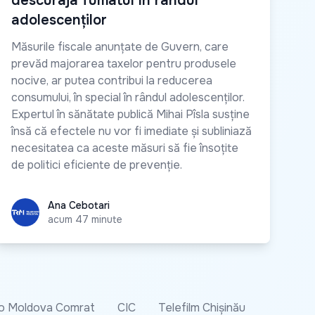
descuraja fumatul în rândul
adolescenților
Măsurile fiscale anunțate de Guvern, care
prevăd majorarea taxelor pentru produsele
nocive, ar putea contribui la reducerea
consumului, în special în rândul adolescenților.
Expertul în sănătate publică Mihai Pîsla susține
însă că efectele nu vor fi imediate și subliniază
necesitatea ca aceste măsuri să fie însoțite
de politici eficiente de prevenție.
Ana Cebotari
Ana Cebotari
acum 47 minute
o Moldova Comrat
CIC
Telefilm Chișinău