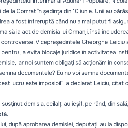
eședintelui interimar al Adunării Populare, Nicola
 de la Comrat în ședința din 10 iunie. Unii au părăsi
unirea a fost întreruptă când nu a mai putut fi asig
 să ia act de demisia lui Ormanji, însă includere
it controverse. Vicepreședintele Gheorghe Leiciu a
i pentru
„a evita blocaje juridice în activitatea insti
misie, iar noi suntem obligați să acționăm în consec
a semna documentele? Eu nu voi semna documente 
est lucru este imposibil”
, a declarat Leiciu, cita
usținut demisia, ceilalți au ieșit, pe rând, din sală,
ptă.
i, după aprobarea demisiei, deputații au la dispoz