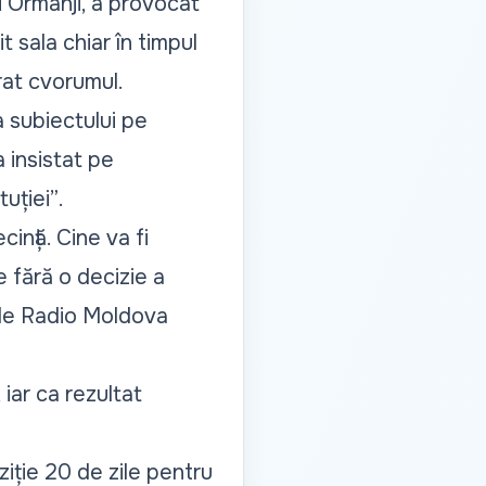
i Ormanji, a provocat
t sala chiar în timpul
urat cvorumul.
a subiectului pe
 insistat pe
tuției”
.
ință. Cine va fi
fără o decizie a
t de Radio Moldova
 iar ca rezultat
iție 20 de zile pentru