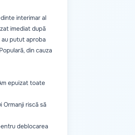
dinte interimar al
nizat imediat după
nu au putut aproba
Populară, din cauza
„Am epuizat toate
i Ormanji riscă să
 pentru deblocarea