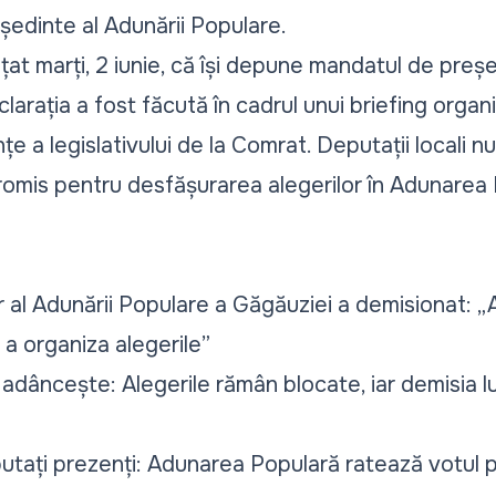
ședinte al Adunării Populare.
țat
marți, 2 iunie, că își depune mandatul de preșe
larația a fost făcută în cadrul unui briefing orga
țe a legislativului de la Comrat. Deputații locali 
mis pentru desfășurarea alegerilor în Adunarea 
r al Adunării Populare a Găgăuziei a demisionat: 
 a organiza alegerile”
adâncește: Alegerile rămân blocate, iar demisia lu
utați prezenți: Adunarea Populară ratează votul