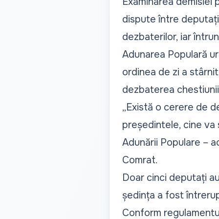
Examinarea demisiei pr
dispute între deputații
dezbaterilor, iar într
Adunarea Populară urma
ordinea de zi a stârn
dezbaterea chestiuni
„Există o cerere de de
președintele, cine v
Adunării Populare – ac
Comrat.
Doar cinci deputați au s
ședința a fost întreru
Conform regulamentulu