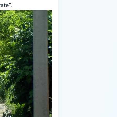
vate”
.