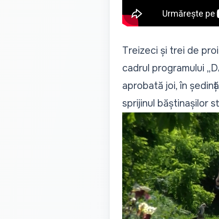
Treizeci și trei de pro
cadrul programului „D
aprobată joi, în ședin
sprijinul băștinașilor s