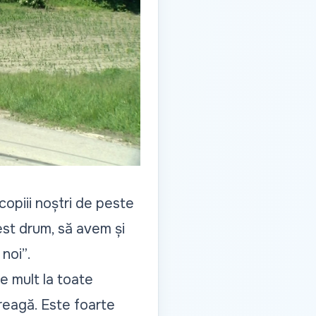
copiii noștri de peste
est drum, să avem și
 noi”
.
e mult la toate
treagă. Este foarte