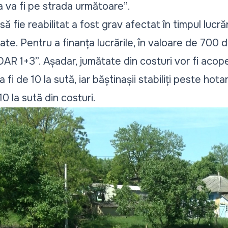
a va fi pe strada următoare”
.
 fie reabilitat a fost grav afectat în timpul lucră
ate. Pentru a finanța lucrările, în valoare de 700 de
DAR 1+3”. Așadar, jumătate din costuri vor fi acop
a fi de 10 la sută, iar băștinașii stabiliți peste hot
0 la sută din costuri.