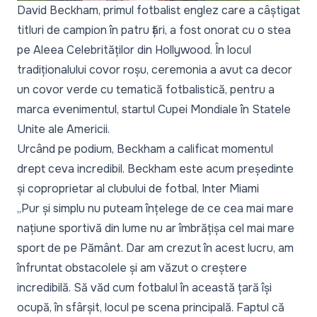
David Beckham, primul fotbalist englez care a câștigat
titluri de campion în patru țări, a fost onorat cu o stea
pe Aleea Celebrităților din Hollywood. În locul
tradiționalului covor roșu, ceremonia a avut ca decor
un covor verde cu tematică fotbalistică, pentru a
marca evenimentul, startul Cupei Mondiale în Statele
Unite ale Americii.
Urcând pe podium, Beckham a calificat momentul
drept ceva incredibil. Beckham este acum președinte
și coproprietar al clubului de fotbal, Inter Miami
„Pur și simplu nu puteam înțelege de ce cea mai mare
națiune sportivă din lume nu ar îmbrățișa cel mai mare
sport de pe Pământ. Dar am crezut în acest lucru, am
înfruntat obstacolele și am văzut o creștere
incredibilă. Să văd cum fotbalul în această țară își
ocupă, în sfârșit, locul pe scena principală. Faptul că