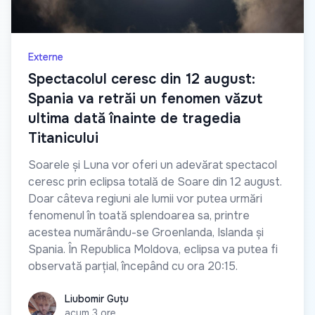
Externe
Spectacolul ceresc din 12 august:
Spania va retrăi un fenomen văzut
ultima dată înainte de tragedia
Titanicului
Soarele și Luna vor oferi un adevărat spectacol
ceresc prin eclipsa totală de Soare din 12 august.
Doar câteva regiuni ale lumii vor putea urmări
fenomenul în toată splendoarea sa, printre
acestea numărându-se Groenlanda, Islanda și
Spania. În Republica Moldova, eclipsa va putea fi
observată parțial, începând cu ora 20:15.
Liubomir Guțu
Liubomir Guțu
acum 3 ore