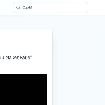
Caută
nău Maker Faire”