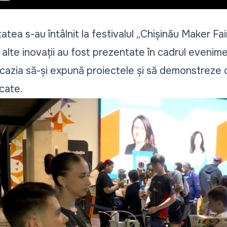
tatea s-au întâlnit la festivalul „Chișinău Maker Fa
i alte inovații au fost prezentate în cadrul evenime
ocazia să-și expună proiectele și să demonstreze c
icate.