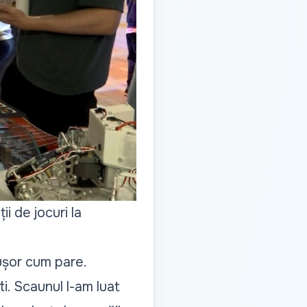
i de jocuri la
ușor cum pare.
ști. Scaunul l-am luat