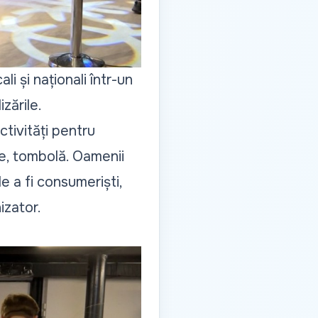
i și naționali într-un
zările.
tivități pentru
re, tombolă. Oamenii
e a fi consumeriști,
izator.