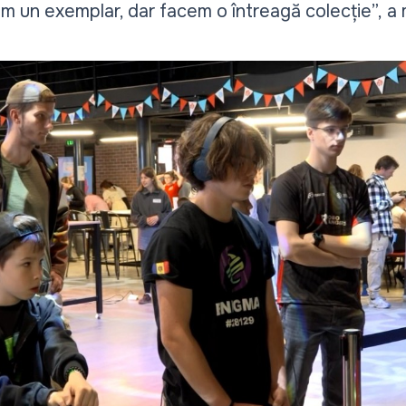
m un exemplar, dar facem o întreagă colecție”,
a 