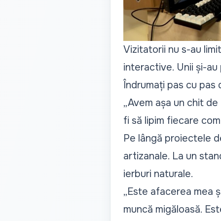
Vizitatorii nu s-au limi
interactive. Unii și-au
Îndrumați pas cu pas d
„Avem așa un chit de 
fi să lipim fiecare c
Pe lângă proiectele de
artizanale. La un stan
ierburi naturale.
„Este afacerea mea și
muncă migăloasă. Este