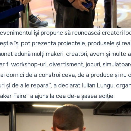
evenimentul își propune să reunească creatori local
știa își pot prezenta proiectele, produsele și reali
nat adună mulți makeri, creatori, avem și multe ac
 ar fi workshop-uri, divertisment, jocuri, simulatoa
mai dornici de a construi ceva, de a produce și nu d
ri și de a le repara”,
a declarat Iulian Lungu, organ
aker Faire” a ajuns la cea de-a șasea ediție.