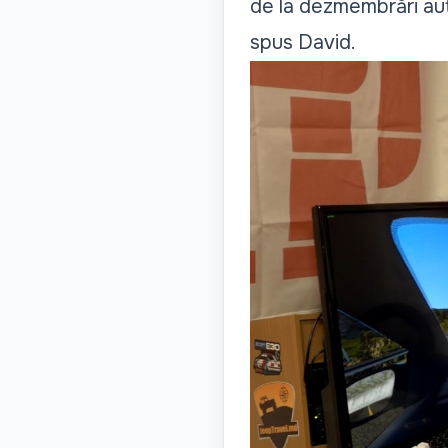
de la dezmembrări aut
spus David.