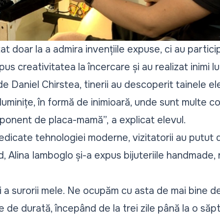
tat doar la a admira invențiile expuse, ci au particip
 pus creativitatea la încercare și au realizat inimi 
e Daniel Chirstea, tinerii au descoperit tainele ele
luminițe, în formă de inimioară, unde sunt multe 
omponent de placa-mamă”,
a explicat elevul.
dicate tehnologiei moderne, vizitatorii au putut d
d, Alina Iamboglo și-a expus bijuteriile handmade, r
 a surorii mele. Ne ocupăm cu asta de mai bine de
 de durată, începând de la trei zile până la o să