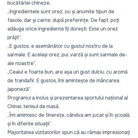
bucătăriei chineze.
„Ingredientele sunt orez, ou și anumite tipuri de
fasole, dar și carne, după preferințe. De fapt, poți
adăuga orice ingrediente îți dorești. Este un orez
prăjit”.
„E gustos, e asemănător cu gustul nostru de la
sarmale. E același orez, pui, varză și sunt sarmale de-
ale noastre”.
„Ceaiul e foarte bun, are așa un gust dulciu, cu aromă
de trandafir. E gustos, îmi amintește de mâncarea
japoneză”.
Programul a inclus și prezentarea sportului național al
Chinei, tenisul de masă.
„Îmi amintesc de tinerețe, cândva am jucat și în școală,
și în diferite situații”.
Majoritatea vizitatorilor spun că au rămas impresionați