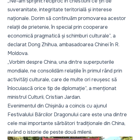
„Ne-am sprijinit reciproc în chestiuni ce țin de
suveranitate, integritate teritorială și interese
naționale. Dorim să continuăm promovarea acestor
relații de prietenie, în special prin cooperare
economică pragmatică și schimburi culturale”,
a
declarat Dong Zhihua, ambasadoarea Chinei în R.
Moldova.
„Vorbim despre China, una dintre superputerile
mondiale, ne consolidăm relațiile în primul rând prin
activități culturale, care de multe ori reușesc să
înlocuiască orice tip de diplomație”,
a menționat
ministrul Culturii, Cristian Jardan.
Evenimentul din Chișinău a coincis cu ajunul
Festivalului Bărcilor Dragonului care este una dintre
cele mai importante sărbători tradiționale din China,
având o istorie de peste două milenii.