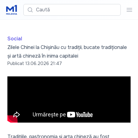
Caută
Cau
Social
Zilele Chinei la Chișinău cu tradiții, bucate tradiționale
și artă chineză în inima capitalei
Publicat
13.06.2026 21:47
Tradițiile, gastronomia și arta chineză au fost