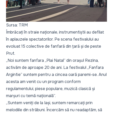
Sursa: TRM
Îmbrăcați în straie naționale, instrumentiștii au defilat
în aplauzele spectatorilor. Pe scena festivalului au
evoluat 15 colective de fanfară din țară și de peste
Prut.
„Noi suntem fanfara „Plai Natal” din orașul Rezina,
activăm de aproape 20 de ani. La festivalul „Fanfara
Argintie” suntem pentru a cincea oară paremi-se. Anul
acesta am venit cu un program conform
regulamentului, piese populare, muzică clasică și
marșuri cu temă națională”.
„Suntem veniți de la Iași, suntem remarcați prin
melodiile din străbuni. Încercăm să nu readaptăm, să