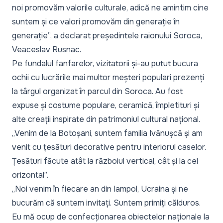
noi promovăm valorile culturale, adică ne amintim cine
suntem și ce valori promovăm din generație în
generație”,
a declarat președintele raionului Soroca,
Veaceslav Rusnac.
Pe fundalul fanfarelor, vizitatorii și-au putut bucura
ochii cu lucrările mai multor meșteri populari prezenți
la târgul organizat în parcul din Soroca. Au fost
expuse și costume populare, ceramică, împletituri și
alte creații inspirate din patrimoniul cultural național.
„Venim de la Botoșani, suntem familia Ivănușcă și am
venit cu țesături decorative pentru interiorul caselor.
Țesături făcute atât la războiul vertical, cât și la cel
orizontal”.
„Noi venim în fiecare an din Iampol, Ucraina și ne
bucurăm că suntem invitați. Suntem primiți călduros.
Eu mă ocup de confecționarea obiectelor naționale la