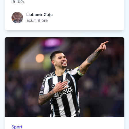
la 18%.
Liubomir Guțu
Liubomir Guțu
acum 9 ore
Sport