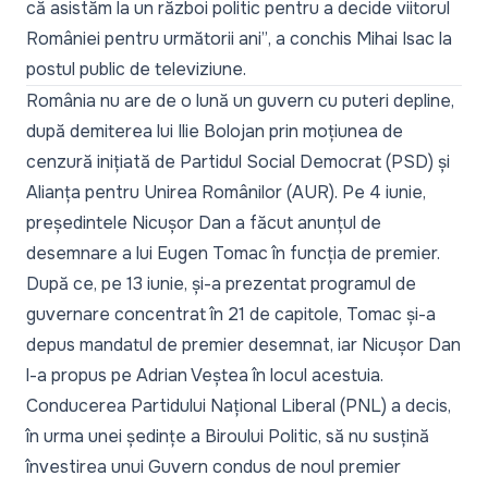
că asistăm la un război politic pentru a decide viitorul
României pentru următorii ani”
, a conchis Mihai Isac la
postul public de televiziune.
România nu are de o lună un guvern cu puteri depline,
după demiterea lui Ilie Bolojan prin moțiunea de
cenzură inițiată de Partidul Social Democrat (PSD) și
Alianța pentru Unirea Românilor (AUR). Pe 4 iunie,
președintele Nicușor Dan a făcut anunțul de
desemnare a lui Eugen Tomac în funcția de premier.
După ce, pe 13 iunie, și-a prezentat programul de
guvernare concentrat în 21 de capitole, Tomac și-a
depus mandatul de premier desemnat, iar
Nicușor Dan
l-a propus pe Adrian Veștea
în locul acestuia.
Conducerea Partidului Național Liberal (PNL) a decis,
în urma unei ședințe a Biroului Politic, să nu susțină
învestirea unui Guvern condus de noul premier