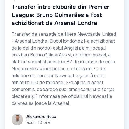
Transfer între cluburile din Premier
League: Bruno Guimarães a fost
achiziționat de Arsenal Londra
Transfer de senzație pe filiera Newcastle United
- Arsenal Londra. Clubul londonez l-a achiziționat
de la cel din nordul-estul Angliei pe mijlocașul
brazilian Bruno Guimarães și, conform presei, a
plătit în schimbul acestuia 87 de milioane de euro.
Negocierile au început cu o ofertă de 70 de
milioane de euro, iar Newcastle și-ar fi dorit
minimum 100 de milioane. S-a ajuns la acest
compromis, deoarece sud-americanul și-a forțat
plecarea și îi informase pe oficialii lui Newcastle
că vrea să joace la Arsenal.
Alexandru Rusu
Alexandru Rusu
acum 10 ore