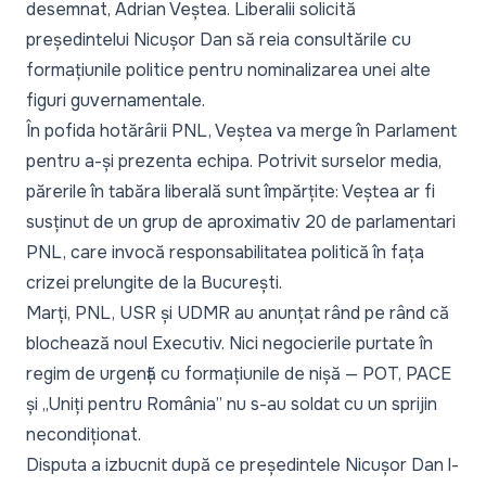
desemnat, Adrian Veștea. Liberalii solicită
președintelui Nicușor Dan să reia consultările cu
formațiunile politice pentru nominalizarea unei alte
figuri guvernamentale.
În pofida hotărârii PNL, Veștea va merge în Parlament
pentru a-și prezenta echipa. Potrivit surselor media,
părerile în tabăra liberală sunt împărțite: Veștea ar fi
susținut de un grup de aproximativ 20 de parlamentari
PNL, care invocă responsabilitatea politică în fața
crizei prelungite de la București.
Marți, PNL, USR și UDMR au anunțat rând pe rând că
blochează noul Executiv. Nici negocierile purtate în
regim de urgență cu formațiunile de nișă — POT, PACE
și „Uniți pentru România” nu s-au soldat cu un sprijin
necondiționat.
Disputa a izbucnit după ce președintele Nicușor Dan l-