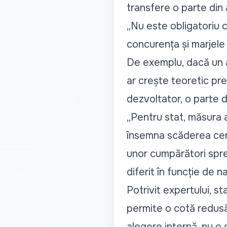
transfere o parte din a
„
Nu este obligatoriu 
concurența și marjele
De exemplu, dacă un 
ar crește teoretic pre
dezvoltator, o parte d
„
Pentru stat, măsura a
însemna scăderea cerer
unor cumpărători spre
diferit în funcție de n
Potrivit expertului, s
permite o cotă redusă 
alegere internă, nu o o