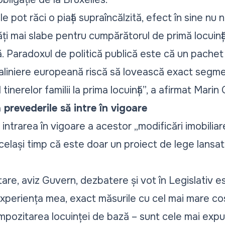
e pot răci o piață supraîncălzită, efect în sine nu 
ăți mai slabe pentru cumpărătorul de primă locuință 
. Paradoxul de politică publică este că un pachet j
i aliniere europeană riscă să lovească exact segme
tinerelor familii la prima locuință
”, a afirmat Mari
prevederile să intre în vigoare
intrarea în vigoare a acestor „
modificări imobiliar
n același timp că este doar un proiect de lege lansa
re, aviz Guvern, dezbatere și vot în Legislativ est
experiența mea, exact măsurile cu cel mai mare co
 impozitarea locuinței de bază – sunt cele mai exp