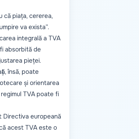
 că piața, cererea,
cumpire va exista
”.
carea integrală a TVA
 fi absorbită de
ustarea pieței.
ță, însă, poate
potecare și orientarea
 regimul TVA poate fi
cât Directiva europeană
l că acest TVA este o