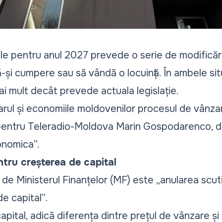
scale pentru anul 2027 prevede o serie de modifică
ă-și cumpere sau să vândă o locuință. În ambele situ
i mult decât prevede actuala legislație.
rul și economiile moldovenilor procesul de vânz
t pentru Teleradio-Moldova Marin Gospodarenco, di
onomica”.
tru creșterea de capital
de Ministerul Finanțelor (MF) este
„anularea scuti
de capital”
.
apital, adică diferența dintre prețul de vânzare și