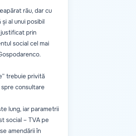
neapărat rău, dar cu
și al unui posibil
ustificat prin
ntul social cel mai
n Gospodarenco.
e
” trebuie privită
t spre consultare
e lung, iar parametrii
st social – TVA pe
use amendării în