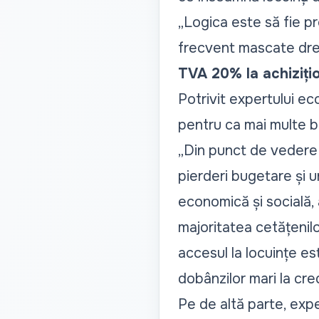
„
Logica este să fie pr
frecvent mascate drep
TVA 20% la achiziți
Potrivit expertului ec
pentru ca mai multe bu
„
Din punct de vedere 
pierderi bugetare și u
economică și socială,
majoritatea cetățenil
accesul la locuințe este
dobânzilor mari la cre
Pe de altă parte, expe