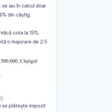
 se iau în calcul doar
6% din câștig.
ridică cota la 15%.
intă o majorare de 2.5
u se plătește impozit