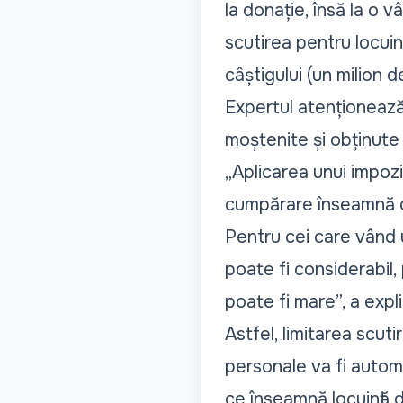
la donație, însă la o v
scutirea pentru locuin
câștigului (un milion de
Expertul atenționează 
moștenite și obținute 
„
Aplicarea unui impozi
cumpărare înseamnă o c
Pentru cei care vând 
poate fi considerabil,
poate fi mare
”, a exp
Astfel, limitarea scut
personale va fi automa
ce înseamnă locuință de