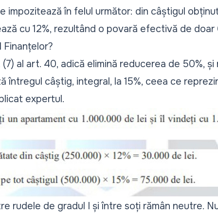
e impozitează în felul următor: din câștigul obținut
ază cu 12%, rezultând o povară efectivă de doar 
 Finanțelor?
 (7) al art. 40, adică elimină reducerea de 50%, și 
ă întregul câștig, integral, la 15%, ceea ce reprez
plicat expertul.
tre rudele de gradul I și între soți rămân neutre. N