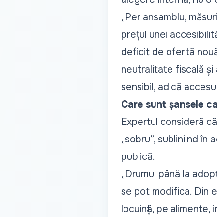
„
Per ansamblu, măsuril
prețul unei accesibilit
deficit de ofertă nouă
neutralitate fiscală ș
sensibil, adică accesul 
Care sunt șansele ca 
Expertul consideră că 
„
sobru
”, subliniind î
publică.
„
Drumul până la adopta
se pot modifica. Din 
locuință, pe alimente,