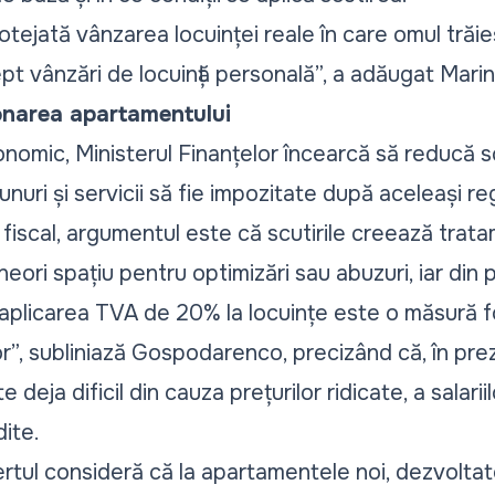
otejată vânzarea locuinței reale în care omul trăieș
t vânzări de locuință personală
”, a adăugat Mar
onarea apartamentului
onomic, Ministerul Finanțelor încearcă să reducă scu
nuri și servicii să fie impozitate după aceleași reg
fiscal, argumentul este că scutirile creează trata
neori spațiu pentru optimizări sau abuzuri, iar din
 aplicarea TVA de 20% la locuințe este o măsură f
or
”, subliniază Gospodarenco, precizând că, în pre
 deja dificil din cauza prețurilor ridicate, a salariilo
dite.
rtul consideră că la apartamentele noi, dezvoltato