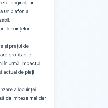
țul original, iar
a un plafon al
zabil.
ii locuințelor
e și prețul de
are profitabile.
i în urmă, impactul
l actual de piață
ânzare a locuinței
să delimiteze mai clar