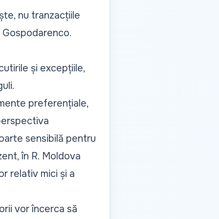
te, nu tranzacțiile
in Gospodarenco.
tirile și excepțiile,
uli.
mente preferențiale,
 perspectiva
oarte sensibilă pentru
zent, în R. Moldova
r relativ mici și a
rii vor încerca să