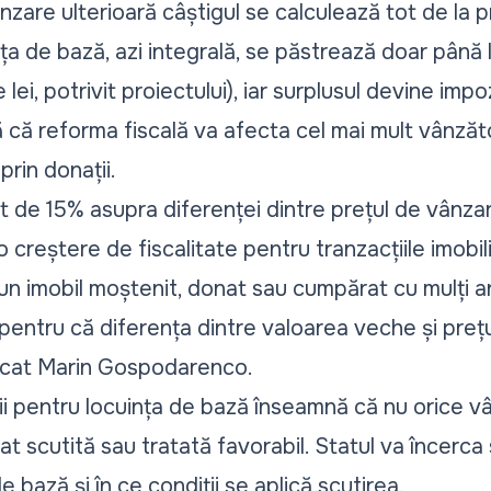
ânzare ulterioară câștigul se calculează tot de la pre
ța de bază, azi integrală, se păstrează doar până l
 lei, potrivit proiectului), iar surplusul devine impo
că reforma fiscală va afecta cel mai mult vânzător
prin donații.
t de 15% asupra diferenței dintre prețul de vânzar
reștere de fiscalitate pentru tranzacțiile imobili
un imobil moștenit, donat sau cumpărat cu mulți an
 pentru că diferența dintre valoarea veche și prețu
licat Marin Gospodarenco.
irii pentru locuința de bază înseamnă că nu orice v
t scutită sau tratată favorabil. Statul va încerca 
 bază și în ce condiții se aplică scutirea.