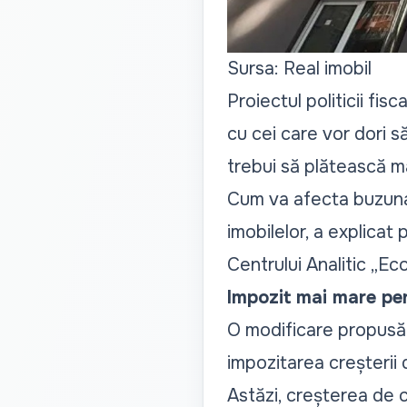
Sursa: Real imobil
Proiectul politicii fi
cu cei care vor dori s
trebui să plătească ma
Cum va afecta buzuna
imobilelor, a explica
Centrului Analitic „Ec
Impozit mai mare pen
O modificare propusă 
impozitarea creșterii 
Astăzi, creșterea de c