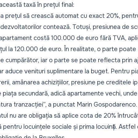
ceastă taxă în prețul final:
ca prețul să crească automat cu exact 20%, pentru
 dezvoltatorilor contează. Totuși, presiunea de s
apartament costă 100.000 de euro fără TVA, apli
țul la 120.000 de euro. În realitate, o parte poate
e cumpărător, iar o parte se poate reflecta prin aj
r aduce venituri suplimentare la buget. Pentru pia
ii, amânarea achizițiilor, presiune pe creditele i
 piața secundară, adică apartamente vechi, unde
atura tranzacției
”, a punctat Marin Gospodarenco.
tatul nu are obligația să aplice cota de 20% întru
pentru locuințele sociale și prima locuință. Astfe
bligație de la Bruxelles.