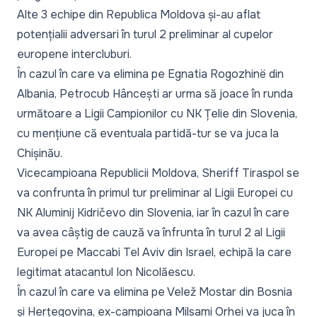
Alte 3 echipe din Republica Moldova și-au aflat
potențialii adversari în turul 2 preliminar al cupelor
europene intercluburi.
În cazul în care va elimina pe Egnatia Rogozhinë din
Albania, Petrocub Hâncești ar urma să joace în runda
următoare a Ligii Campionilor cu NK Țelie din Slovenia,
cu mențiune că eventuala partidă-tur se va juca la
Chișinău.
Vicecampioana Republicii Moldova, Sheriff Tiraspol se
va confrunta în primul tur preliminar al Ligii Europei cu
NK Aluminij Kidričevo din Slovenia, iar în cazul în care
va avea câștig de cauză va înfrunta în turul 2 al Ligii
Europei pe Maccabi Tel Aviv din Israel, echipă la care
legitimat atacantul Ion Nicolăescu.
În cazul în care va elimina pe Velež Mostar din Bosnia
și Herțegovina, ex-campioana Milsami Orhei va juca în