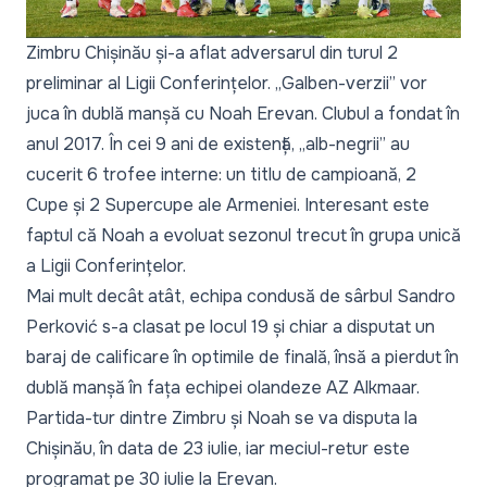
Zimbru Chișinău și-a aflat adversarul din turul 2
preliminar al Ligii Conferințelor. „Galben-verzii” vor
juca în dublă manșă cu Noah Erevan. Clubul a fondat în
anul 2017. În cei 9 ani de existență, „alb-negrii” au
cucerit 6 trofee interne: un titlu de campioană, 2
Cupe și 2 Supercupe ale Armeniei. Interesant este
faptul că Noah a evoluat sezonul trecut în grupa unică
a Ligii Conferințelor.
Mai mult decât atât, echipa condusă de sârbul Sandro
Perković s-a clasat pe locul 19 și chiar a disputat un
baraj de calificare în optimile de finală, însă a pierdut în
dublă manșă în fața echipei olandeze AZ Alkmaar.
Partida-tur dintre Zimbru și Noah se va disputa la
Chișinău, în data de 23 iulie, iar meciul-retur este
programat pe 30 iulie la Erevan.