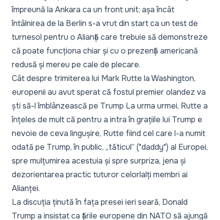
împreună la Ankara ca un front unit; așa încât
întâlnirea de la Berlin s-a vrut din start ca un test de
turnesol pentru o Alianță care trebuie să demonstreze
că poate funcționa chiar și cu o prezență americană
redusă și mereu pe cale de plecare.
Cât despre trimiterea lui Mark Rutte la Washington,
europenii au avut sperat că fostul premier olandez va
ști să-l îmblânzească pe Trump La urma urmei, Rutte a
înțeles de mult că pentru a intra în grațiile lui Trump e
nevoie de ceva lingușire, Rutte fiind cel care l-a numit
odată pe Trump, în public, „tăticul” ("daddy") al Europei,
spre mulțumirea acestuia și spre surpriza, jena și
dezorientarea practic tuturor celorlalți membri ai
Alianței.
La discuția ținută în fața presei ieri seară, Donald
Trump a insistat ca țările europene din NATO să ajungă