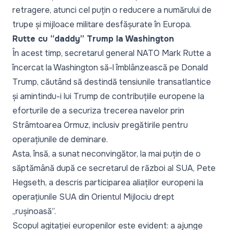
retragere, atunci cel puțin o reducere a numărului de
trupe și mijloace militare desfășurate în Europa.
Rutte cu “daddy” Trump la Washington
În acest timp, secretarul general NATO Mark Rutte a
încercat la Washington să-l îmblânzească pe Donald
Trump, căutând să destindă tensiunile transatlantice
și amintindu-i lui Trump de contribuțiile europene la
eforturile de a securiza trecerea navelor prin
Strâmtoarea Ormuz, inclusiv pregătirile pentru
operațiunile de deminare.
Asta, însă, a sunat neconvingător, la mai puțin de o
săptămână după ce secretarul de război al SUA, Pete
Hegseth, a descris participarea aliaților europeni la
operațiunile SUA din Orientul Mijlociu drept
„rușinoasă”.
Scopul agitației europenilor este evident: a ajunge