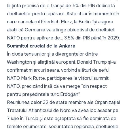
la ținta promisă de o tranșă de 5% din PIB dedicată
cheltuielilor pentru apărare. Asta chiar în momentul în
care cancelarul Friedrich Merz, la Berlin, își asigura
aliații că Germania va atinge obiectivul de cheltuieli
NATO pentru apărare de… 3,5% din PIB până în 2029.
Summitul crucial de la Ankara
În ciuda tensiunilor și a divergențelor dintre
Washington și aliații săi europeni, Donald Trump și-a
confirmat miercuri seara, vorbind alături de șeful
NATO Mark Rutte, participarea la viitorul summit
NATO, precizând însă că va merge “din respect
pentru președintele turc Erdoğan”.
Reuniunea celor 32 de state membre ale Organizației
Tratatului Atlanticului de Nord va avea loc așadar pe
7 iulie în Turcia și este așteptată să fie dominată de
temele enumerate: securitatea regională, cheltuielile