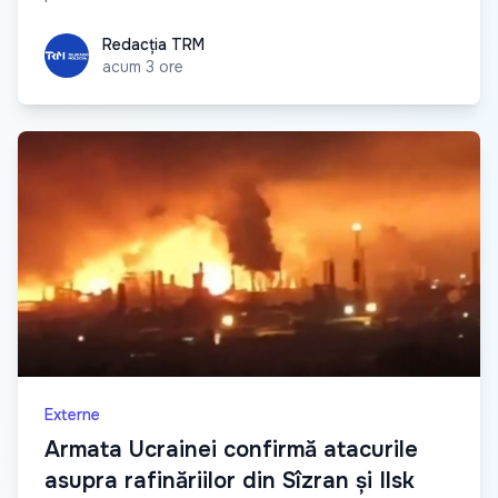
Redacția TRM
Redacția TRM
acum 3 ore
Externe
Armata Ucrainei confirmă atacurile
asupra rafinăriilor din Sîzran și Ilsk