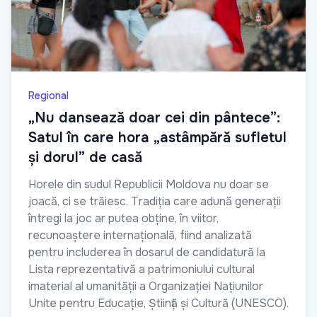
Regional
„Nu dansează doar cei din pântece”:
Satul în care hora „astâmpără sufletul
și dorul” de casă
Horele din sudul Republicii Moldova nu doar se
joacă, ci se trăiesc. Tradiția care adună generații
întregi la joc ar putea obține, în viitor,
recunoaștere internațională, fiind analizată
pentru includerea în dosarul de candidatură la
Lista reprezentativă a patrimoniului cultural
imaterial al umanității a Organizației Națiunilor
Unite pentru Educație, Știință și Cultură (UNESCO).