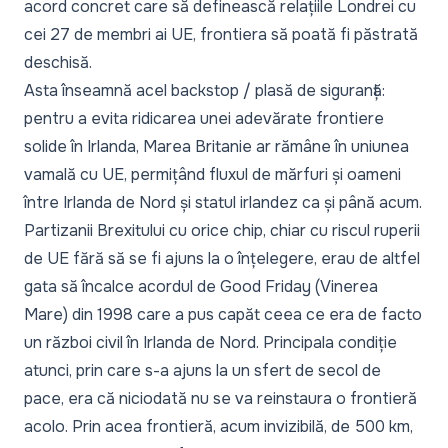
acord concret care să definească relațiile Londrei cu
cei 27 de membri ai UE, frontiera să poată fi păstrată
deschisă.
Asta înseamnă acel backstop / plasă de siguranță:
pentru a evita ridicarea unei adevărate frontiere
solide în Irlanda, Marea Britanie ar rămâne în uniunea
vamală cu UE, permițând fluxul de mărfuri și oameni
între Irlanda de Nord și statul irlandez ca și până acum.
Partizanii Brexitului cu orice chip, chiar cu riscul ruperii
de UE fără să se fi ajuns la o înțelegere, erau de altfel
gata să încalce acordul de Good Friday (Vinerea
Mare) din 1998 care a pus capăt ceea ce era de facto
un război civil în Irlanda de Nord. Principala condiție
atunci, prin care s-a ajuns la un sfert de secol de
pace, era că niciodată nu se va reinstaura o frontieră
acolo. Prin acea frontieră, acum invizibilă, de 500 km,