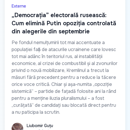
Externe
„Democrația” electorală rusească:
Cum elimină Putin opoziția controlată
din alegerile din septembrie
Pe fondul nemulțumirii tot mai accentuate a
populației față de atacurile ucrainene care lovesc
tot mai adânc în teritoriul rus, al instabilității
economice, al crizei de combustibil și al zvonurilor
privind o nouă mobilizare, Kremlinul a trecut la
măsuri fără precedent pentru a reduce la tăcere
orice voce critică. Chiar și așa-numita „opoziție
sistemică” – partide de fațadă folosite ani la rând
pentru a menține iluzia pluralismului – a fost
„curățată” de candidați sau blocată direct pentru
a nu paticipa la scrutin.
Liubomir Guțu
Liubomir Guțu