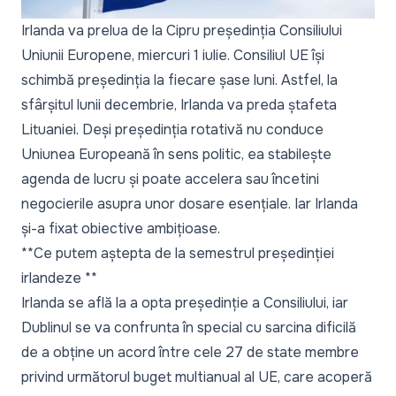
Irlanda va prelua de la Cipru președinția Consiliului
Uniunii Europene, miercuri 1 iulie. Consiliul UE își
schimbă președinția la fiecare șase luni. Astfel, la
sfârșitul lunii decembrie, Irlanda va preda ștafeta
Lituaniei. Deși președinția rotativă nu conduce
Uniunea Europeană în sens politic, ea stabilește
agenda de lucru și poate accelera sau încetini
negocierile asupra unor dosare esențiale. Iar Irlanda
și-a fixat obiective ambițioase.
**Ce putem aștepta de la semestrul președinției
irlandeze **
Irlanda se află la a opta președinție a Consiliului, iar
Dublinul se va confrunta în special cu sarcina dificilă
de a obține un acord între cele 27 de state membre
privind următorul buget multianual al UE, care acoperă