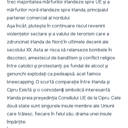
trec majoritatea mărfurilor irlandeze spre UE și a
mărfurilor nord-irlandeze spre Irlanda, principalul
partener comercial al nordului.
Așa încât, plutește în continuare riscul revenirii
violențelor sectare și a valului de terorism care a
zdruncinat Irlanda de Nord în ultimele decenii ale
secolului XX. Asta ar risca să relanseze bombele în
discoteci, amestecul de banditism și conflict religios
între catolici și protestanți, pe fundal de alcool și
genunchi explodați ca pedeapsă, acel faimos
kneecapping. O scurtă comparație între Irlanda și
Cipru Există și o coincidență simbolică interesantă.
Irlanda preia președinția Consiliului UE de la Cipru. Cele
două state sunt singurele insule membre ale Uniunii
care trăiesc, fiecare în felul său, drama unei insule
împărțite.