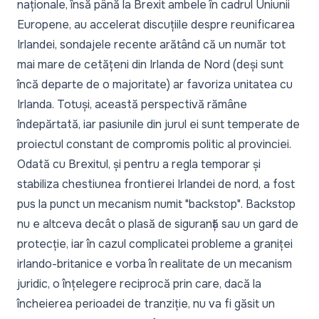
naționale, însă până la Brexit ambele în cadrul Uniunii
Europene, au accelerat discuțiile despre reunificarea
Irlandei, sondajele recente arătând că un număr tot
mai mare de cetățeni din Irlanda de Nord (deși sunt
încă departe de o majoritate) ar favoriza unitatea cu
Irlanda. Totuși, această perspectivă rămâne
îndepărtată, iar pasiunile din jurul ei sunt temperate de
proiectul constant de compromis politic al provinciei.
Odată cu Brexitul, și pentru a regla temporar și
stabiliza chestiunea frontierei Irlandei de nord, a fost
pus la punct un mecanism numit "backstop". Backstop
nu e altceva decât o plasă de siguranță sau un gard de
protecție, iar în cazul complicatei probleme a graniței
irlando-britanice e vorba în realitate de un mecanism
juridic, o înțelegere reciprocă prin care, dacă la
încheierea perioadei de tranziție, nu va fi găsit un