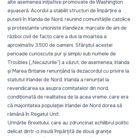
alte asemenea inițiative promovate de Washington
eșuaseră. Acordul a stabilit structuri de împărțire a
puterii în Irlanda de Nord, reunind comunitățile catolice
și protestante unioniste irlandeze, marcate de ani de
război civil de facto care a dus la moartea a
aproximativ 3.500 de oameni. Sfârșitul acestei
perioade cunoscute pur și simplu sub numele de
Troubles („Necazurile”) a văzut, de asemenea, Irlanda
și Marea Britanie renunțând la dezacordul cu privire la
statutul Irlandei de Nord. Irlanda a renunțat la
revendicarea sa asupra comitatelor din nord,
condiționată de realitatea de la acea vreme, care era
că majoritatea populației Irlandei de Nord dorea să
rămână în Regatul Unit.
Urmările Brexitului, care au zdruncinat echilibrul politic
delicat dintr-o insulă împărțită de două granițe