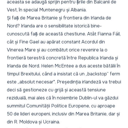
aceasta se adaugă sprijin pentru țările din Balcanii de
Vest, în special Muntenegru și Albania.
Și față de Marea Britanie și frontiera din Irlanda de
Nord? Irlanda are o sensibilitate istorică bine-
cunoscută față de această chestiune. Atât Fianna Fáil,
cât și Fine Gael au apărat constant Acordul din
Vinerea Mare și au combătut orice revenire la o
frontieră terestră concretă între Republica Irlanda și
Irlanda de Nord. Helen McEntee a dus aceste bătălii în
timpul Brexitului, când a insistat că un „backstop” ferm
este „absolut necesar". Președinția irlandeză va trebui
deci să gestioneze cu grijă și această tensiune
reziduală, mai ales că în noiembrie Dublin-ul va găzdui
summitul Comunității Politice Europene, cu aproape
50 de lideri europeni, inclusiv din Marea Britanie, dar și
din R. Moldova și Ucraina.