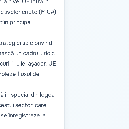
la nivel UE intră în
activelor cripto (MiCA)
 în principal
ategiei sale privind
ească un cadru juridic
ri, 1 iulie, așadar, UE
roleze fluxul de
ă în special din legea
estui sector, care
se înregistreze la