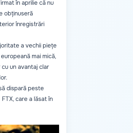
rmat în aprilie că nu
me obținuseră
rior înregistrări
oritate a vechii piețe
ță europeană mai mică,
r cu un avantaj clar
or.
 să dispară peste
FTX, care a lăsat în