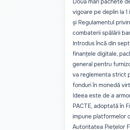
Două mari pachete de l
vigoare pe deplin la 1
și Regulamentul privin
combaterii spălării ban
Introdus încă din sep
finanțele digitale, pa
general pentru furnizor
va reglementa strict p
fonduri în monedă virt
Ideea este de a armoniz
PACTE, adoptată în Fr
impune platformelor d
Autoritatea Piețelor 