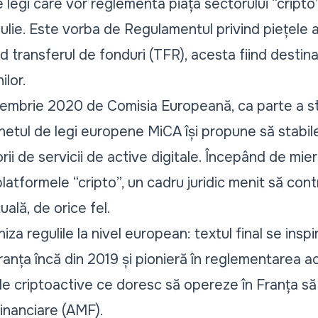
egi care vor reglementa piața sectorului “cripto” 
 iulie. Este vorba de Regulamentul privind piețele 
d transferul de fonduri (TFR), acesta fiind destinat
ilor.
tembrie 2020 de Comisia Europeană, ca parte a str
chetul de legi europene MiCA își propune să stabil
ii de servicii de active digitale. Începând de miercu
latformele “cripto”, un cadru juridic menit să cont
uală, de orice fel.
a regulile la nivel european: textul final se inspir
anța încă din 2019 și pionieră în reglementarea ac
e criptoactive ce doresc să opereze în Franța să 
Financiare (AMF).