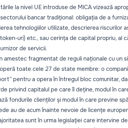
tările la nivel UE introduse de MICA vizează apro
ectorului bancar tradițional: obligația de a furniza
rea tehnologiilor utilizate, descrierea riscurilor a
(token-uri) etc., sau cerința de capital propriu, al
urnizor de servicii.
n amestec fragmentat de reguli naționale cu un s
peră toate cele 27 de state membre: o companie l
rt” pentru a opera în întregul bloc comunitar, da
e privind capitalul pe care îl deține, modul în car
ză fondurile clienților și modul în care previne spă
de au de acum înainte nevoie de licențe europene
oritatea sunt în urma legislației care intervine de 