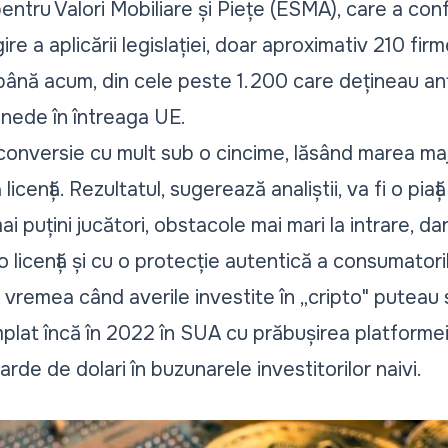
entru Valori Mobiliare și Piețe (ESMA), care a confi
ire a aplicării legislației, doar aproximativ 210 fir
până acum, din cele peste 1.200 care dețineau ante
nede în întreaga UE.
conversie cu mult sub o cincime, lăsând marea maj
icență. Rezultatul, sugerează analiștii, va fi o pia
 puțini jucători, obstacole mai mari la intrare, da
o licență și cu o protecție autentică a consumatoril
 vremea când averile investite în „cripto" puteau
plat încă în 2022 în SUA cu prăbușirea platformei 
rde de dolari în buzunarele investitorilor naivi.