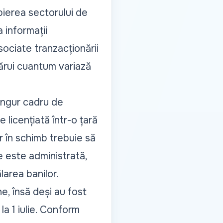
pierea sectorului de
 informații
sociate tranzacționării
 cărui cuantum variază
ingur cadru de
icențiată într-o țară
r în schimb trebuie să
e este administrată,
larea banilor.
, însă deși au fost
la 1 iulie. Conform