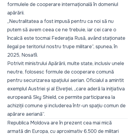
formulele de cooperare internațională în domeniul
apărării.
„
Neutralitatea a fost impusă pentru ca noi să nu
putem să avem ceea ce ne trebuie, iar cei care o
încalcă este tocmai Federația Rusă, având staționate
ilegal pe teritoriul nostru trupe militare
”, spunea, în
2025, Nosatîi.
Potrivit ministrului Apărării, multe state, inclusiv unele
neutre, folosesc formule de cooperare comună
pentru securizarea spațiului aerian. Oficialul a amintit
exemplul Austriei și al Elveției, „
care aderă la inițiativa
europeană Sky Shield, ce permite participarea la
achiziții comune și includerea într-un spațiu comun de
apărare aeriană
”.
Republica Moldova are în prezent cea mai mică
armată din Europa, cu aproximativ 6.500 de militari