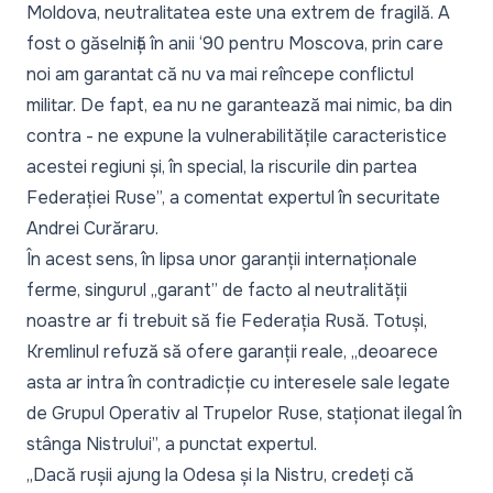
Moldova, neutralitatea este una extrem de fragilă. A
fost o găselniță în anii ‘90 pentru Moscova, prin care
noi am garantat că nu va mai reîncepe conflictul
militar. De fapt, ea nu ne garantează mai nimic, ba din
contra - ne expune la vulnerabilitățile caracteristice
acestei regiuni și, în special, la riscurile din partea
Federației Ruse
”, a comentat expertul în securitate
Andrei Curăraru.
În acest sens, în lipsa unor garanții internaționale
ferme, singurul „
garant
” de facto al neutralității
noastre ar fi trebuit să fie Federația Rusă. Totuși,
Kremlinul refuză să ofere garanții reale, „
deoarece
asta ar intra în contradicție cu interesele sale legate
de Grupul Operativ al Trupelor Ruse, staționat ilegal în
stânga Nistrului
”, a punctat expertul.
„
Dacă rușii ajung la Odesa și la Nistru, credeți că