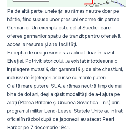
Pe de altă parte, unele țări au rămas neutre doar pe
hârtie, fiind supuse unor presiuni enorme din partea
Germaniei. Un exemplu este cel al Suediei, care
oferea germanilor spațiu de tranzit pentru ofensivă,
acces la resurse și alte facilități.
Excepția de neagresiune s-a aplicat doar în cazul
Elveției. Potrivit istoricului, „
a existat întotdeauna o
înțelegere mutuală, dar garantată și de alte chestiuni,
inclusiv de înțelegeri ascunse cu marile puteri
”.
O altă mare putere, SUA, a rămas neutră timp de mai
bine de doi ani, deși a găsit modalități de a-i ajuta pe
aliați (Marea Britanie și Uniunea Sovietică – n.r.) prin
programul militar Lend-Lease. Statele Unite au intrat
oficial în război după ce japonezii au atacat Pearl
Harbor pe 7 decembrie 1941.