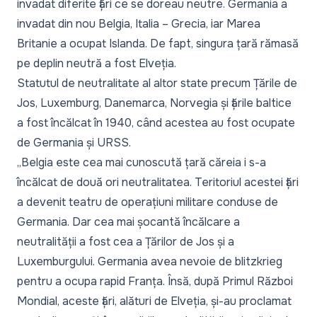
invadat diferite țări ce se doreau neutre. Germania a
invadat din nou Belgia, Italia – Grecia, iar Marea
Britanie a ocupat Islanda. De fapt, singura țară rămasă
pe deplin neutră a fost Elveția.
Statutul de neutralitate al altor state precum Țările de
Jos, Luxemburg, Danemarca, Norvegia și țările baltice
a fost încălcat în 1940, când acestea au fost ocupate
de Germania și URSS.
„
Belgia este cea mai cunoscută țară căreia i s-a
încălcat de două ori neutralitatea. Teritoriul acestei țări
a devenit teatru de operațiuni militare conduse de
Germania. Dar cea mai șocantă încălcare a
neutralității a fost cea a Țărilor de Jos și a
Luxemburgului. Germania avea nevoie de blitzkrieg
pentru a ocupa rapid Franța. Însă, după Primul Război
Mondial, aceste țări, alături de Elveția, și-au proclamat