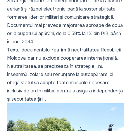
Strategia include 12 domenii prioritare – de la apărare
aeriană și război electronic, până la sustenabilitate,
formarea liderilor militari și comunicare strategică.
Documentul mai prevede majorarea aproape de două
ori a bugetului apărării, de la 0.58% la 1% din PIB, până
în anul 2034.
Textul documentului reafirmă neutralitatea Republicii
Moldova, dar nu exclude cooperarea internațională.
Neutralitatea, se precizează în strategie, „
nu
înseamnă izolare sau renunțare la autoapărare, ci
obligă statul să adopte toate măsurile necesare,
inclusiv de ordin militar, pentru a asigura independența
și securitatea țării
”.