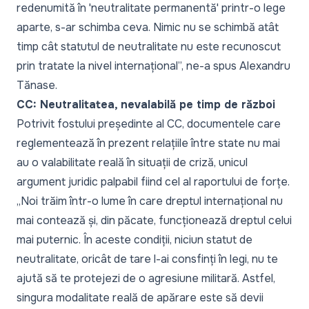
redenumită în 'neutralitate permanentă' printr-o lege
aparte, s-ar schimba ceva. Nimic nu se schimbă atât
timp cât statutul de neutralitate nu este recunoscut
prin tratate la nivel internațional
”, ne-a spus Alexandru
Tănase.
CC: Neutralitatea, nevalabilă pe timp de război
Potrivit fostului președinte al CC, documentele care
reglementează în prezent relațiile între state nu mai
au o valabilitate reală în situații de criză, unicul
argument juridic palpabil fiind cel al raportului de forțe.
„
Noi trăim într-o lume în care dreptul internațional nu
mai contează și, din păcate, funcționează dreptul celui
mai puternic. În aceste condiții, niciun statut de
neutralitate, oricât de tare l-ai consfinți în legi, nu te
ajută să te protejezi de o agresiune militară. Astfel,
singura modalitate reală de apărare este să devii