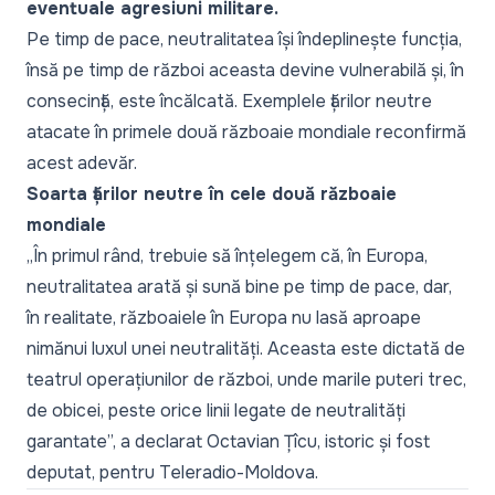
eventuale agresiuni militare.
Pe timp de pace, neutralitatea își îndeplinește funcția,
însă pe timp de război aceasta devine vulnerabilă și, în
consecință, este încălcată. Exemplele țărilor neutre
atacate în primele două războaie mondiale reconfirmă
acest adevăr.
Soarta țărilor neutre în cele două războaie
mondiale
„
În primul rând, trebuie să înțelegem că, în Europa,
neutralitatea arată și sună bine pe timp de pace, dar,
în realitate, războaiele în Europa nu lasă aproape
nimănui luxul unei neutralități. Aceasta este dictată de
teatrul operațiunilor de război, unde marile puteri trec,
de obicei, peste orice linii legate de neutralități
garantate
”, a declarat Octavian Țîcu, istoric și fost
deputat, pentru Teleradio-Moldova.