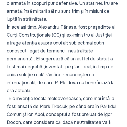
o armată în scopuri pur defensive. Un stat neutru are
armată, însă militarii săi nu sunt trimiși în misiuni de
luptă în străinătate.
În același timp, Alexandru Tănase, fost președinte al
Curții Constituționale (CC) și ex-ministru al Justiției,
atrage atenția asupra unui alt subiect mai puțin
cunoscut, legat de termenul „
neutralitate
permanentă
”. El sugerează că un astfel de statut a
fost mai degrabă „
inventat
” pe plan local, în timp ce
unica soluție reală rămâne recunoașterea
internațională, de care R. Moldova nu beneficiază la
ora actuală.
„
E o invenție locală moldovenească, care mai întâi a
fost lansată de Mark Tkaciuk, pe când era în Partidul
Comuniștilor. Apoi, conceptul a fost preluat de Igor
Dodon, care considera că, dacă neutralitatea va fi