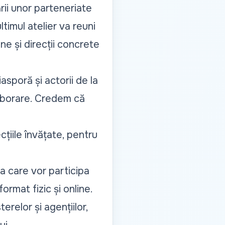
ării unor parteneriate
ltimul atelier va reuni
ne și direcții concrete
sporă și actorii de la
olaborare. Credem că
cțiile învățate, pentru
la care vor participa
ormat fizic și online.
erelor și agențiilor,