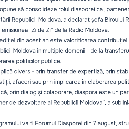
propune să consolideze rolul diasporei ca „
partener
voltării Republicii Moldova, a declarat șefa Biroului 
a
emisiunea „Zi de Zi”
de la Radio Moldova.
 ediției din acest an este valorificarea contribuției
blicii Moldova în multiple domenii - de la transferu
rarea politicilor publice.
plică divers - prin transfer de expertiză, prin stab
estiții, afaceri sau prin implicarea în elaborarea polit
, prin dialog și colaborare, diaspora este un par
rtener de dezvoltare al Republicii Moldova”
, a sublin
gramului va fi Forumul Diasporei din 7 august, struc