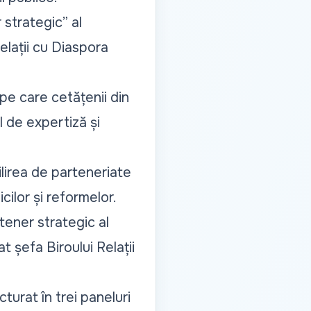
 strategic”
al
Relații cu Diaspora
 pe care cetățenii din
l de expertiză și
ilirea de parteneriate
icilor și reformelor.
tener strategic al
iat șefa Biroului Relații
turat în trei paneluri