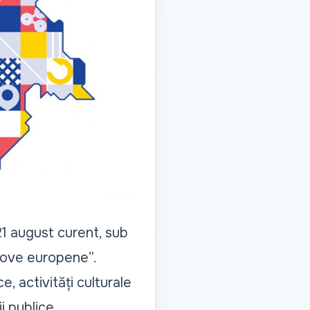
21 august curent, sub
ldove europene
”.
, activități culturale
i publice.