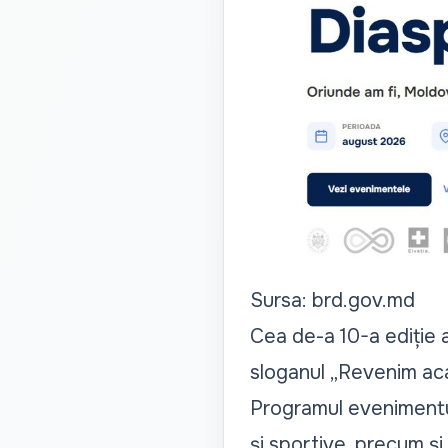
Sursa: brd.gov.md
Cea de-a 10-a ediție 
sloganul „
Revenim aca
Programul evenimentulu
și sportive, precum și 