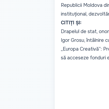
Republicii Moldova din
instituțional, dezvoltăr
CITIȚI ȘI:
Drapelul de stat, ono
Igor Grosu, întâlnire c
„Europa Creativă”: Prof
să acceseze fonduri