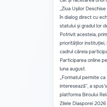
cât și facilitarea unui
„Ziua Ușilor Deschise e
în dialog direct cu ec
statului și gradul lor 
Potrivit acesteia, prim
priorităților instituți
cadrul căreia particip
Participarea online pe
luna august.
„Formatul permite ca m
interesează”
, a spus 
platforma Biroului Rel
Zilele Diasporei 2026 