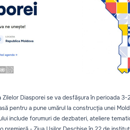
a Zilelor Diasporei se va desfășura în perioada 3-
să pentru a pune umărul la construcția unei Mo
i include forumuri de dezbateri, ateliere tematice
o premieră - Ziua Ușilor Deschise în 22 de instituți