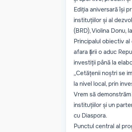
Ediția aniversară își 
instituțiilor și al dez
(BRD), Violina Donu, l
Principalul obiectiv al
afara țării o aduc Repu
investiții până la elabo
„Cetățenii noștri se im
la nivel local, prin inv
Vrem să demonstrăm că
instituțiilor și un pa
cu Diaspora.
Punctul central al pro