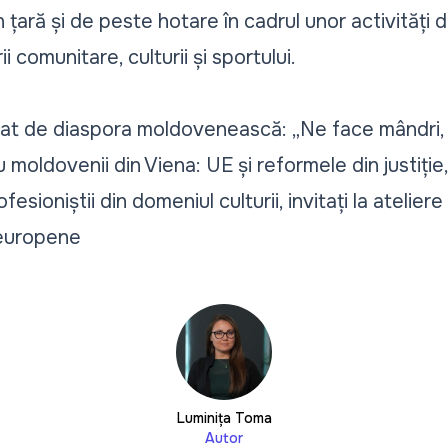
 țară și de peste hotare în cadrul unor activități 
ii comunitare, culturii și sportului.
rat de diaspora moldovenească: „Ne face mândri, 
u moldovenii din Viena: UE și reformele din justiție
esioniștii din domeniul culturii, invitați la atelie
 europene
Luminița Toma
Autor