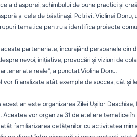
vice a diasporei, schimbului de bune practici și cre
iasporă și cele de băștinași. Potrivit Violinei Donu, u
 grupuri tematice pentru a identifica proiecte comu
aceste parteneriate, încurajând persoanele din dia
 despre nevoi, inițiative, provocări și viziuni de c
parteneriate reale”
, a punctat Violina Donu.
l vor fi analizate atât exemple de succes, cât și le
n acest an este organizarea Zilei Ușilor Deschise, 
e. Acestea vor organiza 31 de ateliere tematice în f
 atât familiarizarea cetățenilor cu activitatea minist