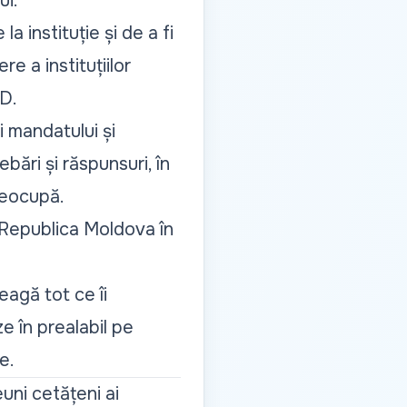
ui.
a instituție și de a fi
e a instituțiilor
RD.
i mandatului și
ebări și răspunsuri, în
reocupă.
n Republica Moldova în
eagă tot ce îi
e în prealabil pe
e.
uni cetățeni ai