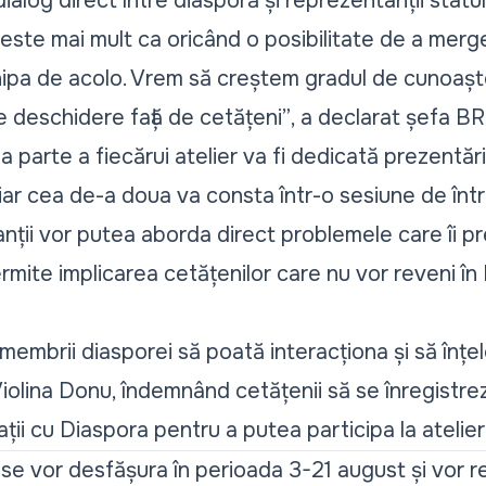
 dialog direct între diasporă și reprezentanții statul
ste mai mult ca oricând o posibilitate de a merge l
hipa de acolo. Vrem să creștem gradul de cunoașter
de deschidere față de cetățeni”
, a declarat șefa B
a parte a fiecărui atelier va fi dedicată prezentări
ei, iar cea de-a doua va consta într-o sesiune de într
anții vor putea aborda direct problemele care îi p
rmite implicarea cetățenilor care nu vor reveni î
embrii diasporei să poată interacționa și să înțel
Violina Donu, îndemnând cetățenii să se înregistrez
ații cu Diaspora pentru a putea participa la atelier
se vor desfășura în perioada 3-21 august și vor re