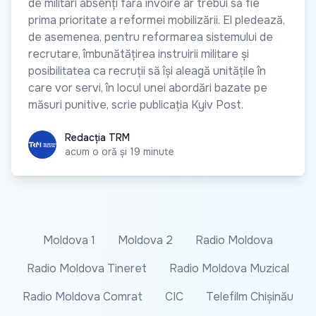
de militari absenți fără învoire ar trebui să fie
prima prioritate a reformei mobilizării. El pledează,
de asemenea, pentru reformarea sistemului de
recrutare, îmbunătățirea instruirii militare și
posibilitatea ca recruții să își aleagă unitățile în
care vor servi, în locul unei abordări bazate pe
măsuri punitive, scrie publicația Kyiv Post.
Redacția TRM
Redacția TRM
acum o oră și 19 minute
Moldova 1
Moldova 2
Radio Moldova
Radio Moldova Tineret
Radio Moldova Muzical
Radio Moldova Comrat
CIC
Telefilm Chișinău