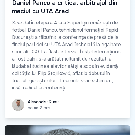
Daniel Pancu a criticat arbitrajul din
meciul cu UTA Arad
Scandal în etapa a 4-a a Superligii românești de
fotbal. Daniel Pancu, tehnicianul formației Rapid
București a răbufnit la conferința de presă de la
finalul partidei cu UTA Arad, încheiată la egalitate,
scor alb, 0:0. La flash-interviu, fostul internațional
a fost calm, s-a arătat mulțumit de rezultat, a
lăudat atitudinea elevilor săi și a scos în evidență
calitățile lui Filip Stojilković, aflat la debutul în
tricoul „giuleștenilor”. Lucrurile s-au schimbat,
însă, radical la conferință.
Alexandru Rusu
Alexandru Rusu
acum 2 ore