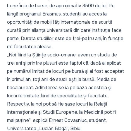
beneficia de burse, de aproximativ 3500 de lei. Pe
lângă programul Erasmus, studenții au acces la
oportunități de mobilități internaționale de scurtă
durată prin alianța universitară din care instituția face
parte. Durata studiilor este de trei-patru ani, în funcție
de facultatea aleasă.
„Noi fiind la Științe socio-umane, avem un studiu de
trei ani și printre plusuri este faptul că, dacă ai aplicat
pe numărul limitat de locuri pe bursă și ai fost acceptat
în primul an, toți anii de studii ești la bursă. Media de
bacalaureat. Admiterea se ia pe baza acesteia și
locurile limitate fiind de specialitate și facultate.
Respectiv, la noi pot să fie șase locuri la Relații
Internaționale și Studii Europene, la Medicină pot fi
mai puține”
, explică Ernest Covașniuc, student,
Universitatea „Lucian Blaga”, Sibiu.