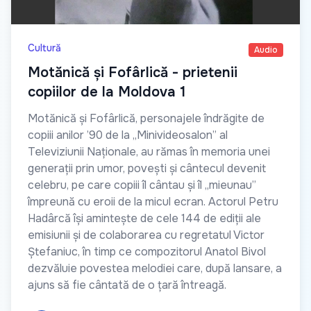
Cultură
Audio
Motănică și Fofârlică - prietenii
copiilor de la Moldova 1
Motănică și Fofârlică, personajele îndrăgite de
copiii anilor ’90 de la „Minivideosalon” al
Televiziunii Naționale, au rămas în memoria unei
generații prin umor, povești și cântecul devenit
celebru, pe care copiii îl cântau și îl „mieunau”
împreună cu eroii de la micul ecran. Actorul Petru
Hadârcă își amintește de cele 144 de ediții ale
emisiunii și de colaborarea cu regretatul Victor
Ștefaniuc, în timp ce compozitorul Anatol Bivol
dezvăluie povestea melodiei care, după lansare, a
ajuns să fie cântată de o țară întreagă.