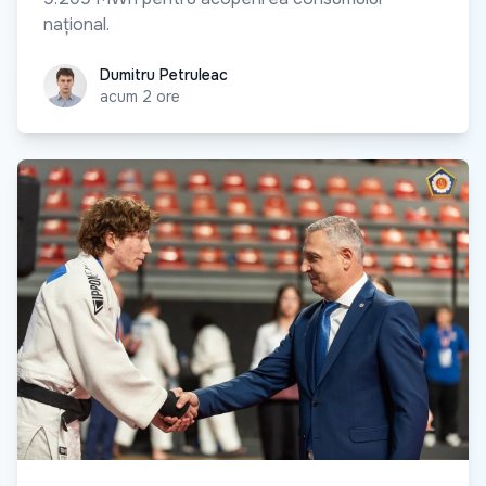
național.
Dumitru Petruleac
Dumitru Petruleac
acum 2 ore