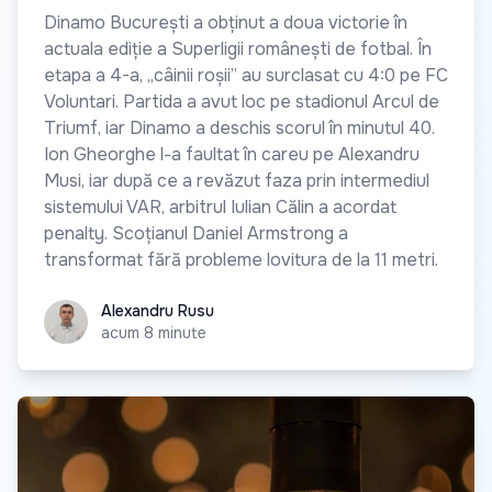
Dinamo București a obținut a doua victorie în
actuala ediție a Superligii românești de fotbal. În
etapa a 4-a, „câinii roșii” au surclasat cu 4:0 pe FC
Voluntari. Partida a avut loc pe stadionul Arcul de
Triumf, iar Dinamo a deschis scorul în minutul 40.
Ion Gheorghe l-a faultat în careu pe Alexandru
Musi, iar după ce a revăzut faza prin intermediul
sistemului VAR, arbitrul Iulian Călin a acordat
penalty. Scoțianul Daniel Armstrong a
transformat fără probleme lovitura de la 11 metri.
Alexandru Rusu
Alexandru Rusu
acum 8 minute