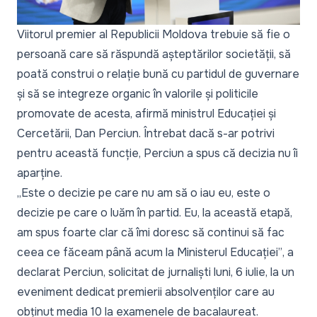
Viitorul premier al Republicii Moldova trebuie să fie o
persoană care să răspundă așteptărilor societății, să
poată construi o relație bună cu partidul de guvernare
și să se integreze organic în valorile și politicile
promovate de acesta, afirmă ministrul Educației și
Cercetării, Dan Perciun. Întrebat dacă s-ar potrivi
pentru această funcție, Perciun a spus că decizia nu îi
aparține.
„Este o decizie pe care nu am să o iau eu, este o
decizie pe care o luăm în partid. Eu, la această etapă,
am spus foarte clar că îmi doresc să continui să fac
ceea ce făceam până acum la Ministerul Educației”
, a
declarat Perciun, solicitat de jurnaliști luni, 6 iulie, la un
eveniment dedicat premierii absolvenților care au
obținut media 10 la examenele de bacalaureat.