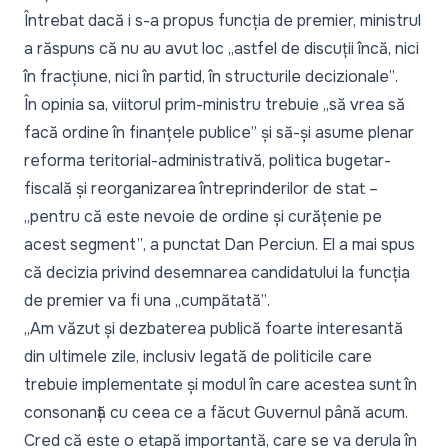
Întrebat dacă i s-a propus funcția de premier, ministrul
a răspuns că nu au avut loc
„astfel de discuții încă, nici
în fracțiune, nici în partid, în structurile decizionale”
.
În opinia sa, viitorul prim-ministru trebuie
„să vrea să
facă ordine în finanțele publice”
și să-și asume plenar
reforma teritorial-administrativă, politica bugetar-
fiscală și reorganizarea întreprinderilor de stat –
„pentru că este nevoie de ordine și curățenie pe
acest segment”
, a punctat Dan Perciun. El a mai spus
că decizia privind desemnarea candidatului la funcția
de premier va fi una
„cumpătată”
.
„Am văzut și dezbaterea publică foarte interesantă
din ultimele zile, inclusiv legată de politicile care
trebuie implementate și modul în care acestea sunt în
consonanță cu ceea ce a făcut Guvernul până acum.
Cred că este o etapă importantă, care se va derula în