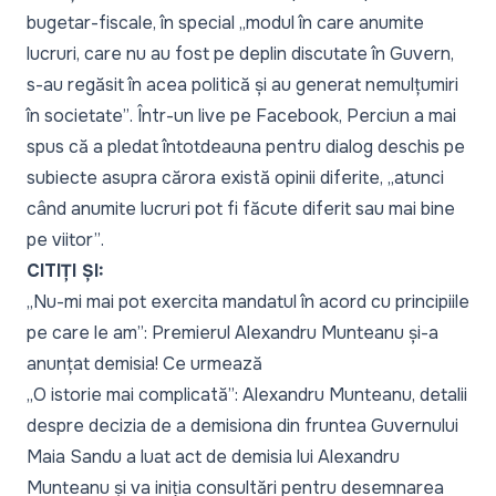
bugetar-fiscale, în special
„modul în care anumite
lucruri, care nu au fost pe deplin discutate în Guvern,
s-au regăsit în acea politică și au generat nemulțumiri
în societate”
. Într-un live pe Facebook, Perciun a mai
spus că a pledat întotdeauna pentru dialog deschis pe
subiecte asupra cărora există opinii diferite,
„atunci
când anumite lucruri pot fi făcute diferit sau mai bine
pe viitor”
.
CITIȚI ȘI:
„Nu-mi mai pot exercita mandatul în acord cu principiile
pe care le am”: Premierul Alexandru Munteanu și-a
anunțat demisia! Ce urmează
„O istorie mai complicată”: Alexandru Munteanu, detalii
despre decizia de a demisiona din fruntea Guvernului
Maia Sandu a luat act de demisia lui Alexandru
Munteanu și va iniția consultări pentru desemnarea