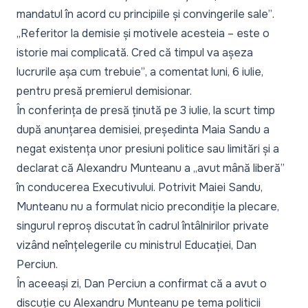
mandatul în acord cu principiile și convingerile sale”
.
„Referitor la demisie și motivele acesteia – este o
istorie mai complicată. Cred că timpul va așeza
lucrurile așa cum trebuie”
, a comentat luni, 6 iulie,
pentru presă premierul demisionar.
În conferința de presă ținută pe 3 iulie, la scurt timp
după anunțarea demisiei, președinta Maia Sandu a
negat existența unor presiuni politice sau limitări și a
declarat că Alexandru Munteanu a
„avut mână liberă”
în conducerea Executivului. Potrivit Maiei Sandu,
Munteanu nu a formulat nicio precondiție la plecare,
singurul reproș discutat în cadrul întâlnirilor private
vizând neînțelegerile cu ministrul Educației, Dan
Perciun.
În aceeași zi, Dan Perciun a confirmat că a avut o
discuție cu Alexandru Munteanu pe tema politicii