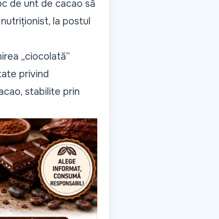
loc de unt de cacao să
nutriționist, la postul
mirea
„ciocolată”
tate privind
cao, stabilite prin