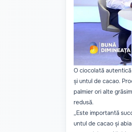
O ciocolată autentică 
și untul de cacao. Pro
palmier ori alte grăsi
redusă.
„Este importantă succ
untul de cacao și abia 