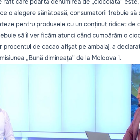
 raft care poartă denumirea de „
ciocolată
” este,
ace o alegere sănătoasă, consumatorii trebuie să c
opteze pentru produsele cu un conținut ridicat de 
rebuie să îl verificăm atunci când cumpărăm o cioc
r procentul de cacao afișat pe ambalaj, a declarat
emisiunea
„Bună dimineața”
de la Moldova 1.