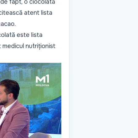
 de fapt, o ciocolată
itească atent lista
cacao.
olată este lista
 medicul nutriționist