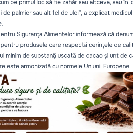
um pe primul loc să fie zahăr sau altceva, sau în 
i de palmier sau alt fel de ulei”
, a explicat medicul 
e.
pentru Siguranța Alimentelor informează că denu
r pentru produsele care respectă cerințele de cali
ul minim de substanță uscată de cacao și unt de ca
care este armonizată cu normele Uniunii Europene.