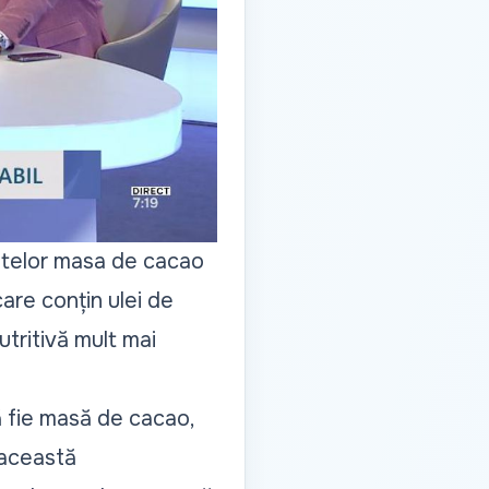
ientelor masa de cacao
are conțin ulei de
utritivă mult mai
ă fie masă de cacao,
, această