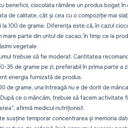
u beneficii, ciocolata rămâne un produs bogat în c
ata de calitate, cât și cea cu o compoziție mai sl
 la 100 de grame. Diferența este că, în cazul cioc
în mare parte din untul de cacao, în timp ce la prod
răsimi vegetale.
umul trebuie să fie moderat. Cantitatea recomand
-35 de grame pe zi, preferabil în prima parte a zi
ient energia furnizată de produs.
0 de grame, una întreagă nu e de dorit de mâncat.
 După ce o mâncăm, trebuie să facem activitate fi
estea”
, afirmă medicul nutriționist.
e susține temporar concentrarea și memoria dator