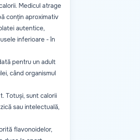
alorii. Medicul atrage
abă conțin aproximativ
olatei autentice,
usele inferioare - în
ată pentru un adult
lei, când organismul
 Totuși, sunt calorii
zică sau intelectuală,
ită flavonoidelor,