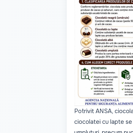
Potrivit ANSA, ciocola
ciocolatei cu lapte s
umpluturi, precum nuci 