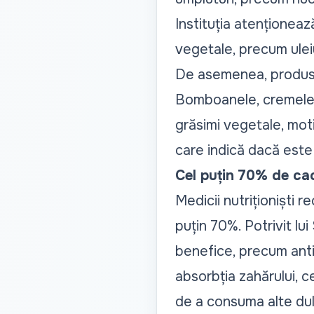
Instituția atenționeaz
vegetale, precum uleiu
De asemenea, produse
Bomboanele, cremele s
grăsimi vegetale, moti
care indică dacă este
Cel puțin 70% de cac
Medicii nutriționiști
puțin 70%. Potrivit l
benefice, precum antio
absorbția zahărului, 
de a consuma alte dul