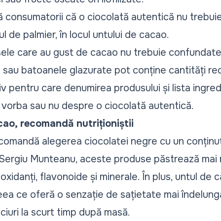
ă consumatorii că o ciocolată autentică nu trebuie 
l de palmier, în locul untului de cacao.
le care au gust de cacao nu trebuie confundate 
au batoanele glazurate pot conține cantități red
v pentru care denumirea produsului și lista ingred
 vorba sau nu despre o ciocolată autentică.
ao, recomandă nutriționiștii
 recomandă alegerea ciocolatei negre cu un conțin
ui Sergiu Munteanu, aceste produse păstrează mai
xidanți, flavonoide și minerale. În plus, untul de 
ceea ce oferă o senzație de sațietate mai îndelung
ciuri la scurt timp după masă.