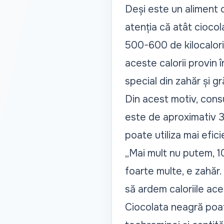
Deși este un aliment c
atenția că atât ciocol
500-600 de kilocalorii
aceste calorii provin 
special din zahăr și g
Din acest motiv, cons
este de aproximativ 30
poate utiliza mai efic
„Mai mult nu putem, 10
foarte multe, e zahăr.
să ardem caloriile ac
Ciocolata neagră poat