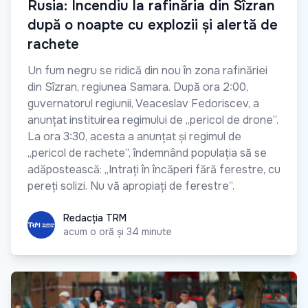
Rusia: Incendiu la rafinăria din Sîzran
după o noapte cu explozii și alertă de
rachete
Un fum negru se ridică din nou în zona rafinăriei
din Sîzran, regiunea Samara. După ora 2:00,
guvernatorul regiunii, Veaceslav Fedoriscev, a
anunțat instituirea regimului de „pericol de drone”.
La ora 3:30, acesta a anunțat și regimul de
„pericol de rachete”, îndemnând populația să se
adăpostească: „Intrați în încăperi fără ferestre, cu
pereți solizi. Nu vă apropiați de ferestre”.
Redacția TRM
Redacția TRM
acum o oră și 34 minute