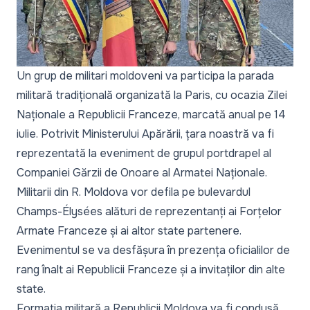
Un grup de militari moldoveni va participa la parada
militară tradițională organizată la Paris, cu ocazia Zilei
Naționale a Republicii Franceze, marcată anual pe 14
iulie. Potrivit Ministerului Apărării, țara noastră va fi
reprezentată la eveniment de grupul portdrapel al
Companiei Gărzii de Onoare al Armatei Naționale.
Militarii din R. Moldova vor defila pe bulevardul
Champs-Élysées alături de reprezentanți ai Forțelor
Armate Franceze și ai altor state partenere.
Evenimentul se va desfășura în prezența oficialilor de
rang înalt ai Republicii Franceze și a invitaților din alte
state.
Formația militară a Republicii Moldova va fi condusă