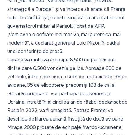
va fi „
mai masivă”
, va avea drept temă „
trezirea
strategică a Europei
” și va încerca să arate că Franța
este „
hotărâtă
” și
„nu este singură
”, a anunțat recent
guvernatorul militar al Parisului, citat de AFP.
„Vom avea o defilare mai masivă, mai puternică, mai
modernă”
, a declarat generalul Loic Mizon în cadrul
unei conferințe de presă.
Parada va mobiliza aproape 8.500 de participanți,
dintre care 6.500 vor defila pe jos. Aproape 300 de
vehicule, între care circa o sută de motociclete, 95 de
avioane, 35 de elicoptere, precum și 193 de cai ai
Gărzii Republicane, vor participa de asemenea.
Ucraina, intrată în al cincilea an de război declanșat de
Rusia în 2022, va fi omagiată. Patrula Franței va
deschide defilarea aeriană, însoțită de două avioane
Mirage 2000 pilotate de echipaje franco-ucrainene.