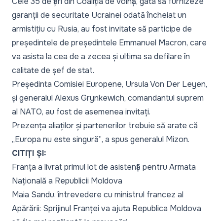
Cele 35 de țări din Coaliția de Voință, gata să furnizeze
garanții de securitate Ucrainei odată încheiat un
armistițiu cu Rusia, au fost invitate să participe de
președintele de președintele Emmanuel Macron, care
va asista la cea de a zecea și ultima sa defilare în
calitate de șef de stat.
Președinta Comisiei Europene, Ursula Von Der Leyen,
și generalul Alexus Grynkewich, comandantul suprem
al NATO, au fost de asemenea invitați.
Prezența aliaților și partenerilor trebuie să arate că
„
Europa nu este singură”
, a spus generalul Mizon.
CITIȚI ȘI:
Franța a livrat primul lot de asistență pentru Armata
Națională a Republicii Moldova
Maia Sandu, întrevedere cu ministrul francez al
Apărării: Sprijinul Franței va ajuta Republica Moldova