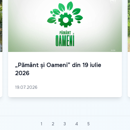
„Pământ și Oameni” din 19 iulie
2026
19.07.2026
1
2
3
4
5