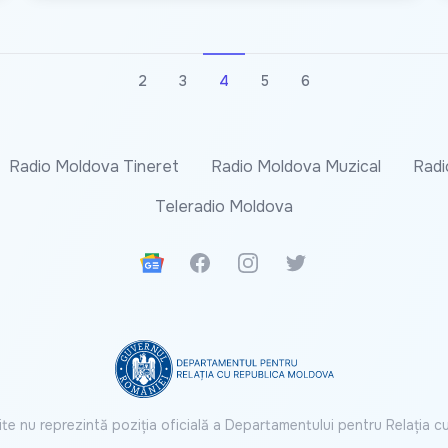
2
3
4
5
6
Radio Moldova Tineret
Radio Moldova Muzical
Radi
Teleradio Moldova
Google News
Facebook
Instagram
Twitter
ite nu reprezintă poziția oficială a Departamentului pentru Relația 