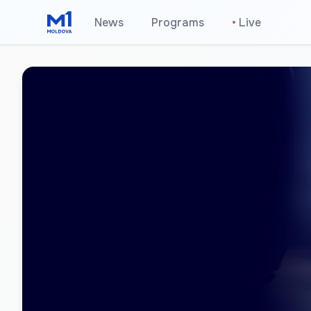
News
Programs
•
Live