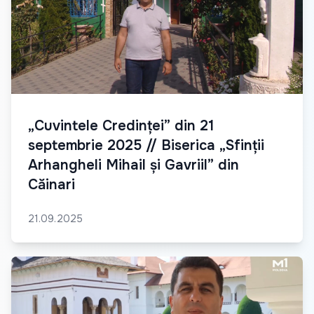
„Cuvintele Credinței” din 21
septembrie 2025 // Biserica „Sfinții
Arhangheli Mihail și Gavriil” din
Căinari
21.09.2025