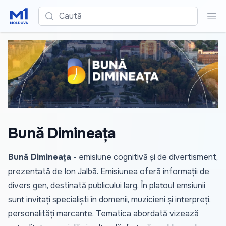
Caută
Cau
Bună Dimineața
Bună Dimineața
- emisiune cognitivă și de divertisment,
prezentată de Ion Jalbă. Emisiunea oferă informații de
divers gen, destinată publicului larg. În platoul emsiunii
sunt invitați specialiști în domenii, muzicieni și interpreți,
personalități marcante. Tematica abordată vizează