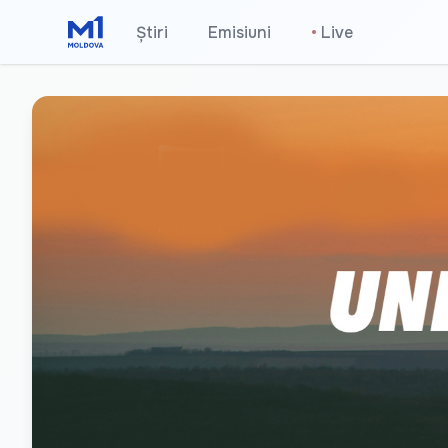
Știri
Emisiuni
•
Live