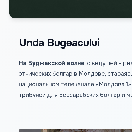
Unda Bugeacului
На Буджакской волне
, с ведущей – р
этнических болгар в Молдове, стараяс
национальном телеканале «Молдова 1» 
трибуной для бессарабских болгар и м