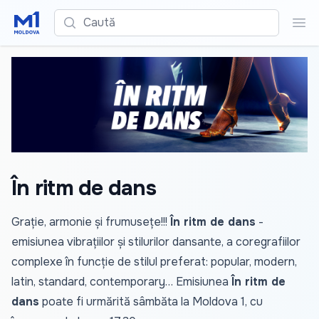
Caută
Cau
În ritm de dans
Grație, armonie și frumusețe!!!
În ritm de dans
-
emisiunea vibrațiilor și stilurilor dansante, a coregrafiilor
complexe în funcție de stilul preferat: popular, modern,
latin, standard, contemporary… Emisiunea
În ritm de
dans
poate fi urmărită sâmbăta la Moldova 1, cu