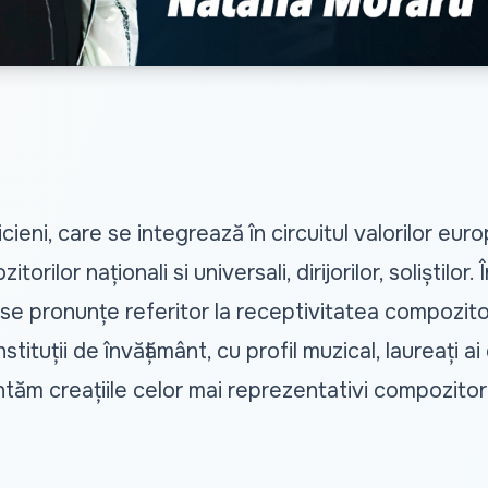
eni, care se integrează în circuitul valorilor euro
lor naționali si universali, dirijorilor, soliștilor.
se pronunțe referitor la receptivitatea compozitorilo
stituții de învățământ, cu profil muzical, laureați a
tăm creațiile celor mai reprezentativi compozitori 