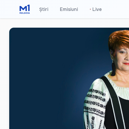
Știri
Emisiuni
•
Live