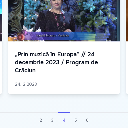
„Prin muzică în Europa” // 24
decembrie 2023 / Program de
Crăciun
24.12.2023
2
3
4
5
6