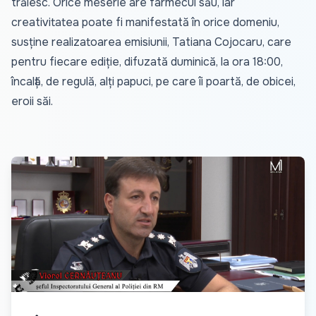
trăiesc. Orice meserie are farmecul său, iar
creativitatea poate fi manifestată în orice domeniu,
susține realizatoarea emisiunii, Tatiana Cojocaru, care
pentru fiecare ediție, difuzată duminică, la ora 18:00,
încalță, de regulă, alți papuci, pe care îi poartă, de obicei,
eroii săi.